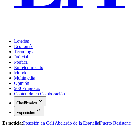
Loterías
Economía
Tecnología
Judicial
Política
Entretenimiento
Mundo
Multimedia
Opinión
500 Empresas
Contenido en Colaboración
expand_more
Clasificados
expand_more
Especiales
Es noticia:
Posesión en Cali
|
Abelardo de la Espriella
|
Puerto Resistenc