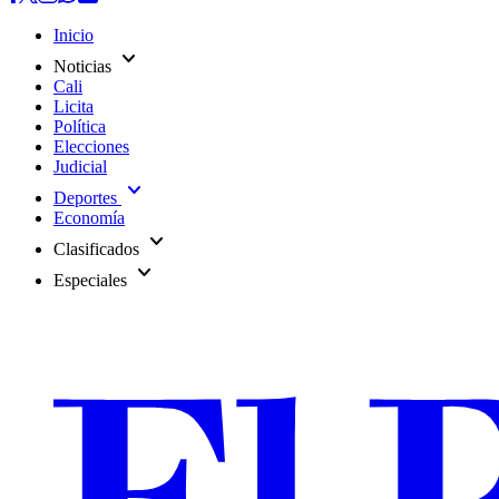
Inicio
expand_more
Noticias
Cali
Licita
Política
Elecciones
Judicial
expand_more
Deportes
Economía
expand_more
Clasificados
expand_more
Especiales