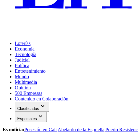
Loterías
Economía
Tecnología
Judicial
Política
Entretenimiento
Mundo
Multimedia
Opinión
500 Empresas
Contenido en Colaboración
expand_more
Clasificados
expand_more
Especiales
Es noticia:
Posesión en Cali
|
Abelardo de la Espriella
|
Puerto Resistenc