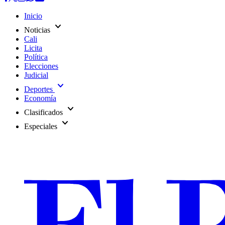
Inicio
expand_more
Noticias
Cali
Licita
Política
Elecciones
Judicial
expand_more
Deportes
Economía
expand_more
Clasificados
expand_more
Especiales