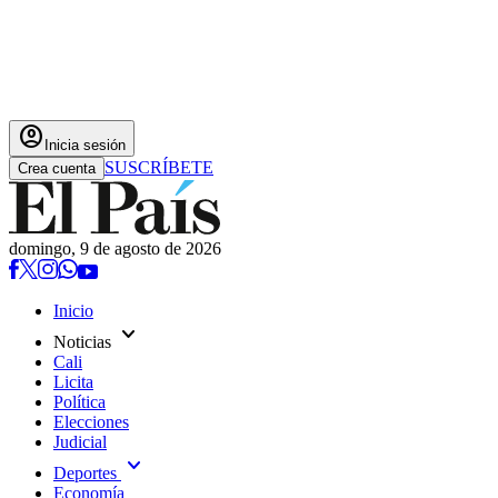
account_circle
Inicia sesión
SUSCRÍBETE
Crea cuenta
domingo, 9 de agosto de 2026
Inicio
expand_more
Noticias
Cali
Licita
Política
Elecciones
Judicial
expand_more
Deportes
Economía