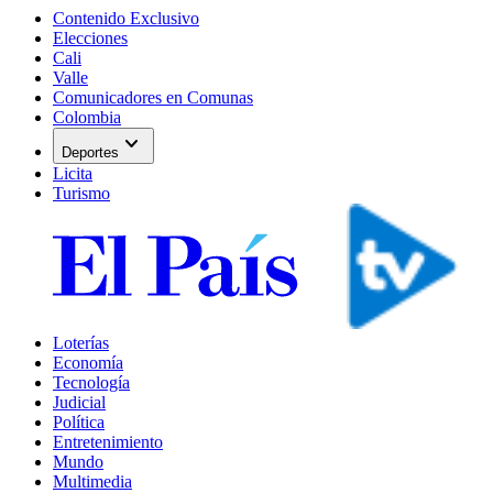
Contenido Exclusivo
Elecciones
Cali
Valle
Comunicadores en Comunas
Colombia
expand_more
Deportes
Licita
Turismo
Loterías
Economía
Tecnología
Judicial
Política
Entretenimiento
Mundo
Multimedia