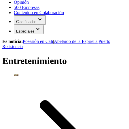
Opinión
500 Empresas
Contenido en Colaboración
expand_more
Clasificados
expand_more
Especiales
Es noticia:
Posesión en Cali
|
Abelardo de la Espriella
|
Puerto
Resistencia
Entretenimiento