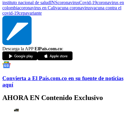
instituto nacional de salud
INS
coronavirus
Covid-19
coronavirus en
colombia
coronavirus en Cali
vacuna coronavirus
vacuna contra el
covid-19
cepa
variante
Descarga la APP
ElPaís.com.co
:
Convierta a
El País
.com.co
en su fuente de noticias
aquí
AHORA EN
Contenido Exclusivo