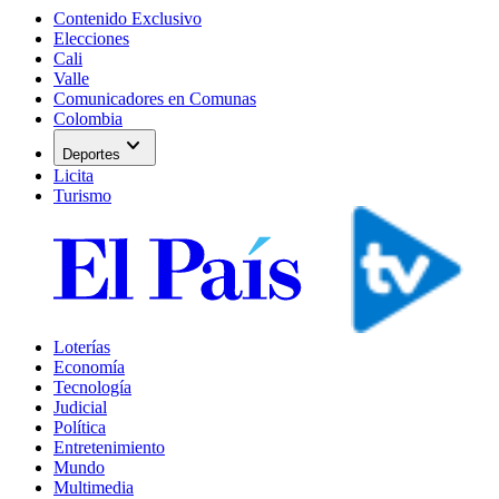
Contenido Exclusivo
Elecciones
Cali
Valle
Comunicadores en Comunas
Colombia
expand_more
Deportes
Licita
Turismo
Loterías
Economía
Tecnología
Judicial
Política
Entretenimiento
Mundo
Multimedia