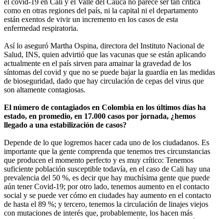
el covid-19 en Cali y el Valle del Cauca no parece ser tan crítica
como en otras regiones del país, ni la capital ni el departamento
están exentos de vivir un incremento en los casos de esta
enfermedad respiratoria.
Así lo aseguró Martha Ospina, directora del Instituto Nacional de
Salud, INS, quien advirtió que las vacunas que se están aplicando
actualmente en el país sirven para amainar la gravedad de los
síntomas del covid y que no se puede bajar la guardia en las medidas
de bioseguridad, dado que hay circulación de cepas del virus que
son altamente contagiosas.
El número de contagiados en Colombia en los últimos días ha
estado, en promedio, en 17.000 casos por jornada, ¿hemos
llegado a una estabilización de casos?
Depende de lo que logremos hacer cada uno de los ciudadanos. Es
importante que la gente comprenda que tenemos tres circunstancias
que producen el momento perfecto y es muy crítico: Tenemos
suficiente población susceptible todavía, en el caso de Cali hay una
prevalencia del 50 %, es decir que hay muchísima gente que puede
aún tener Covid-19; por otro lado, tenemos aumento en el contacto
social y se puede ver cómo en ciudades hay aumento en el contacto
de hasta el 89 %; y tercero, tenemos la circulación de linajes viejos
con mutaciones de interés que, probablemente, los hacen más