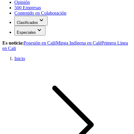
Opinión
500 Empresas
Contenido en Colaboración
expand_more
Clasificados
expand_more
Especiales
Es noticia:
Posesión en Cali
|
Minga Indígena en Cali
|
Primera Linea
en Cali
Inicio