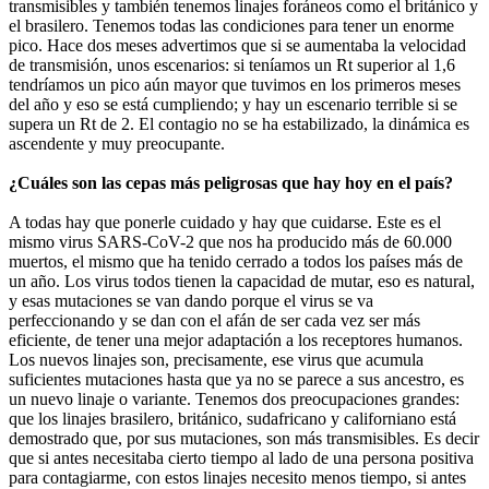
transmisibles y también tenemos linajes foráneos como el británico y
el brasilero. Tenemos todas las condiciones para tener un enorme
pico. Hace dos meses advertimos que si se aumentaba la velocidad
de transmisión, unos escenarios: si teníamos un Rt superior al 1,6
tendríamos un pico aún mayor que tuvimos en los primeros meses
del año y eso se está cumpliendo; y hay un escenario terrible si se
supera un Rt de 2. El contagio no se ha estabilizado, la dinámica es
ascendente y muy preocupante.
¿Cuáles son las cepas más peligrosas que hay hoy en el país?
A todas hay que ponerle cuidado y hay que cuidarse. Este es el
mismo virus SARS-CoV-2 que nos ha producido más de 60.000
muertos, el mismo que ha tenido cerrado a todos los países más de
un año. Los virus todos tienen la capacidad de mutar, eso es natural,
y esas mutaciones se van dando porque el virus se va
perfeccionando y se dan con el afán de ser cada vez ser más
eficiente, de tener una mejor adaptación a los receptores humanos.
Los nuevos linajes son, precisamente, ese virus que acumula
suficientes mutaciones hasta que ya no se parece a sus ancestro, es
un nuevo linaje o variante. Tenemos dos preocupaciones grandes:
que los linajes brasilero, británico, sudafricano y californiano está
demostrado que, por sus mutaciones, son más transmisibles. Es decir
que si antes necesitaba cierto tiempo al lado de una persona positiva
para contagiarme, con estos linajes necesito menos tiempo, si antes