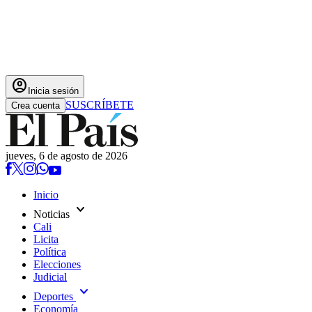
account_circle
Inicia sesión
SUSCRÍBETE
Crea cuenta
jueves, 6 de agosto de 2026
Inicio
expand_more
Noticias
Cali
Licita
Política
Elecciones
Judicial
expand_more
Deportes
Economía