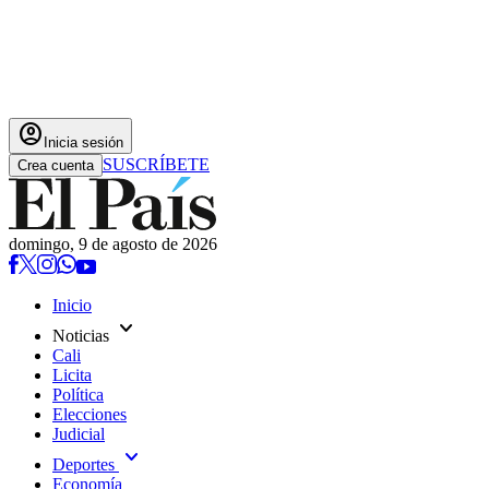
account_circle
Inicia sesión
SUSCRÍBETE
Crea cuenta
domingo, 9 de agosto de 2026
Inicio
expand_more
Noticias
Cali
Licita
Política
Elecciones
Judicial
expand_more
Deportes
Economía