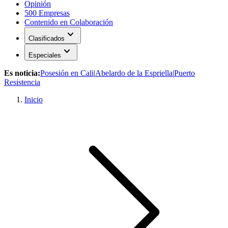
Opinión
500 Empresas
Contenido en Colaboración
expand_more
Clasificados
expand_more
Especiales
Es noticia:
Posesión en Cali
|
Abelardo de la Espriella
|
Puerto
Resistencia
Inicio