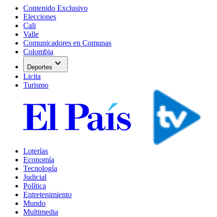
Contenido Exclusivo
Elecciones
Cali
Valle
Comunicadores en Comunas
Colombia
expand_more
Deportes
Licita
Turismo
Loterías
Economía
Tecnología
Judicial
Política
Entretenimiento
Mundo
Multimedia