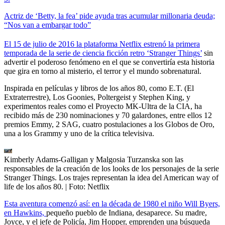
Actriz de ‘Betty, la fea’ pide ayuda tras acumular millonaria deuda;
“Nos van a embargar todo”
El 15 de julio de 2016 la plataforma Netflix estrenó la primera
temporada de la serie de ciencia ficción retro ‘Stranger Things’
sin
advertir el poderoso fenómeno en el que se convertiría esta historia
que gira en torno al misterio, el terror y el mundo sobrenatural.
Inspirada en películas y libros de los años 80, como E.T. (El
Extraterrestre), Los Goonies, Poltergeist y Stephen King, y
experimentos reales como el Proyecto MK-Ultra de la CIA, ha
recibido más de 230 nominaciones y 70 galardones, entre ellos 12
premios Emmy, 2 SAG, cuatro postulaciones a los Globos de Oro,
una a los Grammy y uno de la crítica televisiva.
Kimberly Adams-Galligan y Malgosia Turzanska son las
responsables de la creación de los looks de los personajes de la serie
Stranger Things. Los trajes representan la idea del American way of
life de los años 80.
| Foto:
Netflix
Esta aventura comenzó así: en la década de 1980 el niño Will Byers,
en Hawkins,
pequeño pueblo de Indiana, desaparece. Su madre,
Joyce, y el jefe de Policía, Jim Hopper, emprenden una búsqueda