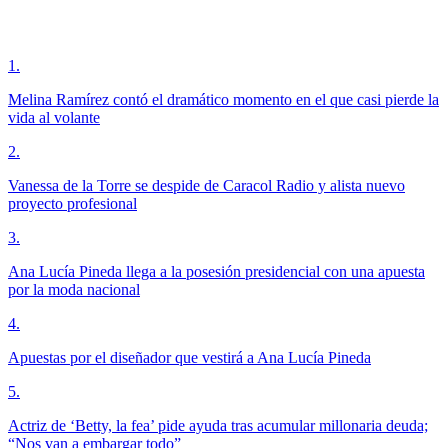
1
.
Melina Ramírez contó el dramático momento en el que casi pierde la
vida al volante
2
.
Vanessa de la Torre se despide de Caracol Radio y alista nuevo
proyecto profesional
3
.
Ana Lucía Pineda llega a la posesión presidencial con una apuesta
por la moda nacional
4
.
Apuestas por el diseñador que vestirá a Ana Lucía Pineda
5
.
Actriz de ‘Betty, la fea’ pide ayuda tras acumular millonaria deuda;
“Nos van a embargar todo”