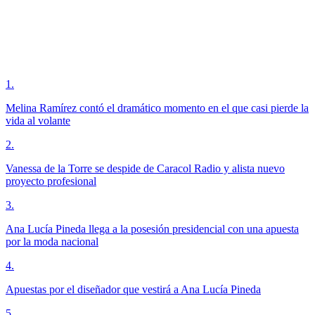
1
.
Melina Ramírez contó el dramático momento en el que casi pierde la
vida al volante
2
.
Vanessa de la Torre se despide de Caracol Radio y alista nuevo
proyecto profesional
3
.
Ana Lucía Pineda llega a la posesión presidencial con una apuesta
por la moda nacional
4
.
Apuestas por el diseñador que vestirá a Ana Lucía Pineda
5
.