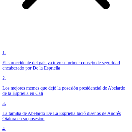
1
.
El suroccidente del país ya tuvo su primer consejo de seguridad
encabezado por De la Espriella
2
.
Los mejores memes que dejó la posesión presidencial de Abelardo
de la Espriella en Cali
3
.
La familia de Abelardo De La Espriella lució diseños de Andrés
Otálora en su posesión
4
.