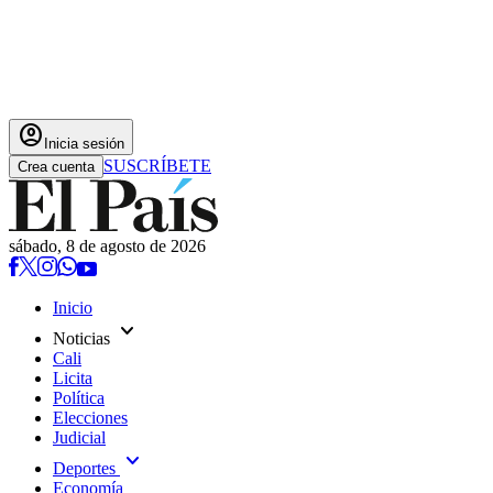
account_circle
Inicia sesión
SUSCRÍBETE
Crea cuenta
sábado, 8 de agosto de 2026
Inicio
expand_more
Noticias
Cali
Licita
Política
Elecciones
Judicial
expand_more
Deportes
Economía