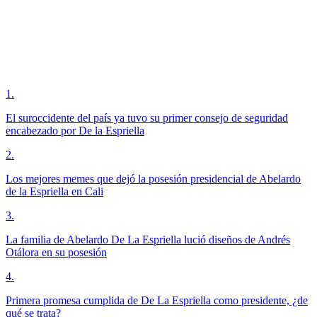
1
.
El suroccidente del país ya tuvo su primer consejo de seguridad
encabezado por De la Espriella
2
.
Los mejores memes que dejó la posesión presidencial de Abelardo
de la Espriella en Cali
3
.
La familia de Abelardo De La Espriella lució diseños de Andrés
Otálora en su posesión
4
.
Primera promesa cumplida de De La Espriella como presidente, ¿de
qué se trata?