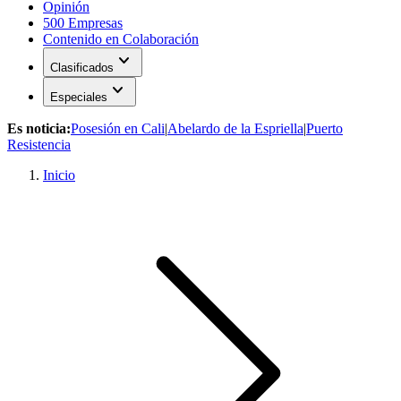
Opinión
500 Empresas
Contenido en Colaboración
expand_more
Clasificados
expand_more
Especiales
Es noticia:
Posesión en Cali
|
Abelardo de la Espriella
|
Puerto
Resistencia
Inicio