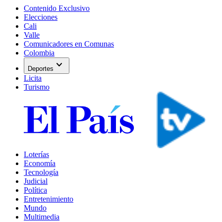
Contenido Exclusivo
Elecciones
Cali
Valle
Comunicadores en Comunas
Colombia
expand_more
Deportes
Licita
Turismo
Loterías
Economía
Tecnología
Judicial
Política
Entretenimiento
Mundo
Multimedia