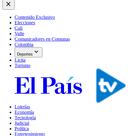
close
Contenido Exclusivo
Elecciones
Cali
Valle
Comunicadores en Comunas
Colombia
expand_more
Deportes
Licita
Turismo
Loterías
Economía
Tecnología
Judicial
Política
Entretenimiento