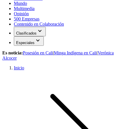
Mundo
Multimedia
Opinión
500 Empresas
Contenido en Colaboración
expand_more
Clasificados
expand_more
Especiales
Es noticia:
Posesión en Cali
|
Minga Indígena en Cali
|
Verónica
Alcocer
Inicio