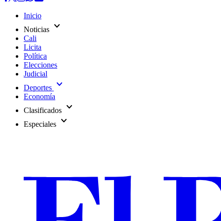
Inicio
expand_more
Noticias
Cali
Licita
Política
Elecciones
Judicial
expand_more
Deportes
Economía
expand_more
Clasificados
expand_more
Especiales