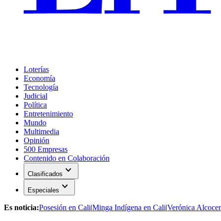
Loterías
Economía
Tecnología
Judicial
Política
Entretenimiento
Mundo
Multimedia
Opinión
500 Empresas
Contenido en Colaboración
expand_more
Clasificados
expand_more
Especiales
Es noticia:
Posesión en Cali
|
Minga Indígena en Cali
|
Verónica Alcocer