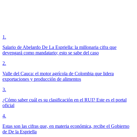
1
.
Salario de Abelardo De La Espriella: la millonaria cifra que
devengará como mandatario; esto se sabe del caso
2
.
Valle del Cauca: el motor agrícola de Colombia que lidera
exportaciones y producción de alimentos
3
.
¿Cómo saber cuál es su clasificación en el RUI? Este es el portal
oficial
4
.
Estas son las cifras que, en materia económica, recibe el Gobierno
de De la Espriella