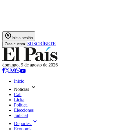
account_circle
Inicia sesión
SUSCRÍBETE
Crea cuenta
domingo, 9 de agosto de 2026
Inicio
expand_more
Noticias
Cali
Licita
Política
Elecciones
Judicial
expand_more
Deportes
Economía