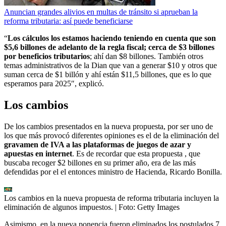
Anuncian grandes alivios en multas de tránsito si aprueban la
reforma tributaria: así puede beneficiarse
“
Los cálculos los estamos haciendo teniendo en cuenta que son
$5,6 billones de adelanto de la regla fiscal; cerca de $3 billones
por beneficios tributarios
; ahí dan $8 billones.
También otros
temas administrativos de la Dian que van a generar $10 y otros que
suman cerca de $1 billón y ahí están $11,5 billones, que es lo que
esperamos para 2025″, explicó.
Los cambios
De los cambios presentados en la nueva propuesta, por ser uno de
los que más provocó diferentes opiniones es el de la eliminación del
gravamen de IVA a las plataformas de juegos de azar y
apuestas en internet
. Es de recordar que esta propuesta , que
buscaba recoger $2 billones en su primer año, era de las más
defendidas por el el entonces ministro de Hacienda, Ricardo Bonilla.
Los cambios en la nueva propuesta de reforma tributaria incluyen la
eliminación de algunos impuestos.
| Foto:
Getty Images
Asimismo, en la nueva ponencia fueron eliminados los postulados 7,