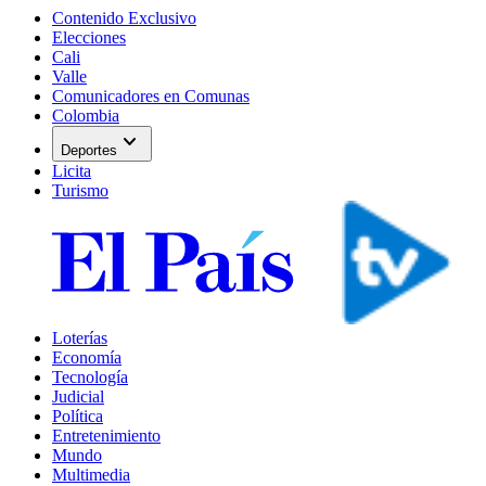
Contenido Exclusivo
Elecciones
Cali
Valle
Comunicadores en Comunas
Colombia
expand_more
Deportes
Licita
Turismo
Loterías
Economía
Tecnología
Judicial
Política
Entretenimiento
Mundo
Multimedia