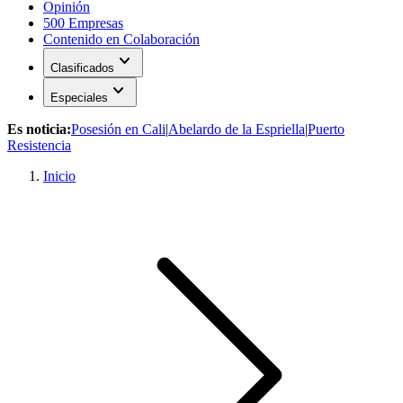
Opinión
500 Empresas
Contenido en Colaboración
expand_more
Clasificados
expand_more
Especiales
Es noticia:
Posesión en Cali
|
Abelardo de la Espriella
|
Puerto
Resistencia
Inicio