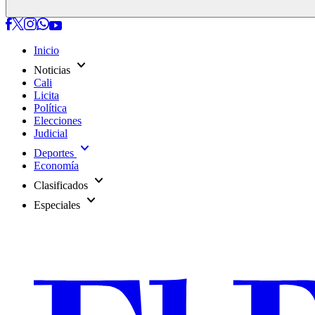
Inicio
expand_more
Noticias
Cali
Licita
Política
Elecciones
Judicial
expand_more
Deportes
Economía
expand_more
Clasificados
expand_more
Especiales