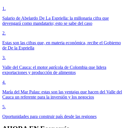
1
.
Salario de Abelardo De La Espriella: la millonaria cifra que
devengará como mandatario; esto se sabe del caso
2
.
Estas son las cifras que, en materia económica, recibe el Gobierno
de De la Espriella
3
.
Valle del Cauca: el motor agrícola de Colombia que lidera
exportaciones y producción de alimentos
4
.
María del Mar Palau: estas son las ventajas que hacen del Valle del
Cauca un referente para la inversión y los negocios
5
.
Oportunidades para construir país desde las regiones