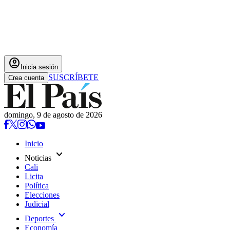
account_circle
Inicia sesión
SUSCRÍBETE
Crea cuenta
domingo, 9 de agosto de 2026
Inicio
expand_more
Noticias
Cali
Licita
Política
Elecciones
Judicial
expand_more
Deportes
Economía