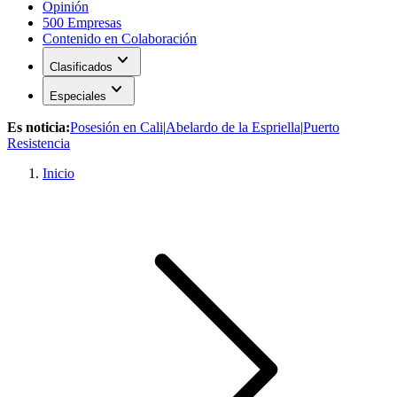
Opinión
500 Empresas
Contenido en Colaboración
expand_more
Clasificados
expand_more
Especiales
Es noticia:
Posesión en Cali
|
Abelardo de la Espriella
|
Puerto
Resistencia
Inicio