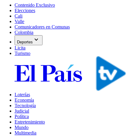
Contenido Exclusivo
Elecciones
Cali
Valle
Comunicadores en Comunas
Colombia
expand_more
Deportes
Licita
Turismo
Loterías
Economía
Tecnología
Judicial
Política
Entretenimiento
Mundo
Multimedia