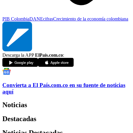
PIB Colombia
DANE
cifras
Crecimiento de la economía colombiana
Descarga la APP
ElPaís.com.co
:
Convierta a
El País
.com.co
en su fuente de noticias
aquí
Noticias
Destacadas
Noticias Destacadas