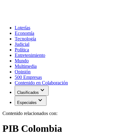
Loterías
Economía
Tecnología
Judicial
Política
Entretenimiento
Mundo
Multimedia
Opinión
500 Empresas
Contenido en Colaboración
expand_more
Clasificados
expand_more
Especiales
Contenido relacionados con:
PIB Colombia