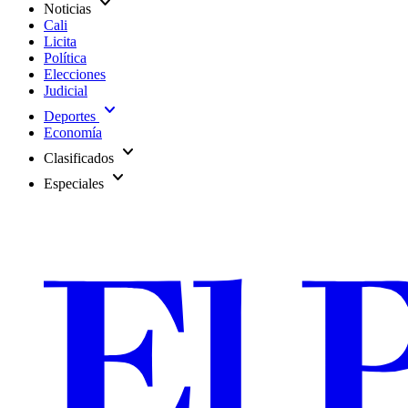
expand_more
Noticias
Cali
Licita
Política
Elecciones
Judicial
expand_more
Deportes
Economía
expand_more
Clasificados
expand_more
Especiales