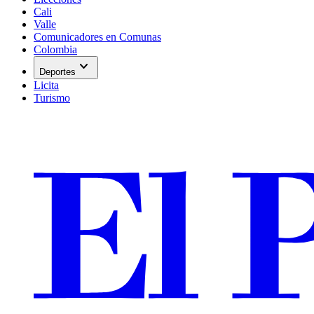
Cali
Valle
Comunicadores en Comunas
Colombia
expand_more
Deportes
Licita
Turismo