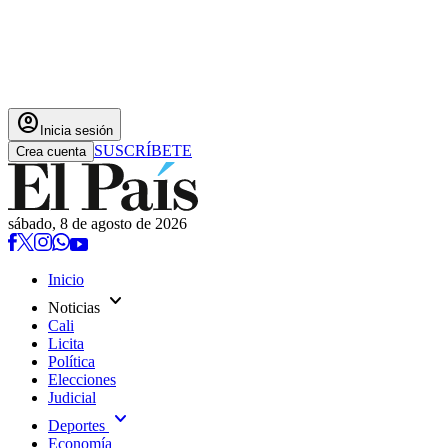
account_circle
Inicia sesión
SUSCRÍBETE
Crea cuenta
sábado, 8 de agosto de 2026
Inicio
expand_more
Noticias
Cali
Licita
Política
Elecciones
Judicial
expand_more
Deportes
Economía