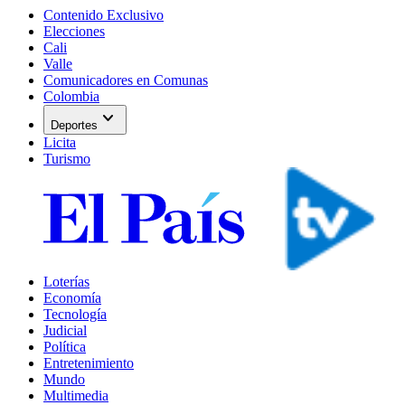
Contenido Exclusivo
Elecciones
Cali
Valle
Comunicadores en Comunas
Colombia
expand_more
Deportes
Licita
Turismo
Loterías
Economía
Tecnología
Judicial
Política
Entretenimiento
Mundo
Multimedia