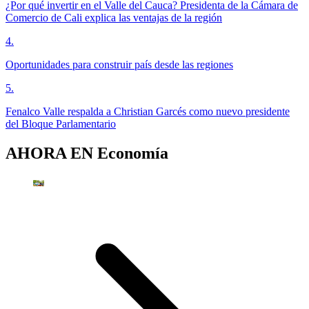
¿Por qué invertir en el Valle del Cauca? Presidenta de la Cámara de
Comercio de Cali explica las ventajas de la región
4
.
Oportunidades para construir país desde las regiones
5
.
Fenalco Valle respalda a Christian Garcés como nuevo presidente
del Bloque Parlamentario
AHORA EN
Economía