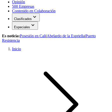
Opinión
500 Empresas
Contenido en Colaboración
expand_more
Clasificados
expand_more
Especiales
Es noticia:
Posesión en Cali
|
Abelardo de la Espriella
|
Puerto
Resistencia
Inicio