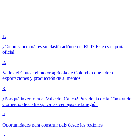
1
.
¿Cómo saber cuál es su clasificación en el RUI? Este es el portal
oficial
2
.
Valle del Cauca: el motor agrícola de Colombia que lidera
exportaciones y producción de alimentos
3
.
¿Por qué invertir en el Valle del Cauca? Presidenta de la Cámara de
Comercio de Cali explica las ventajas de la región
4
.
Oportunidades para construir país desde las regiones
5
.