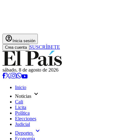
account_circle
Inicia sesión
SUSCRÍBETE
Crea cuenta
sábado, 8 de agosto de 2026
Inicio
expand_more
Noticias
Cali
Licita
Política
Elecciones
Judicial
expand_more
Deportes
Economía