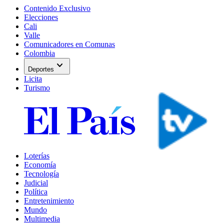
Contenido Exclusivo
Elecciones
Cali
Valle
Comunicadores en Comunas
Colombia
expand_more
Deportes
Licita
Turismo
Loterías
Economía
Tecnología
Judicial
Política
Entretenimiento
Mundo
Multimedia