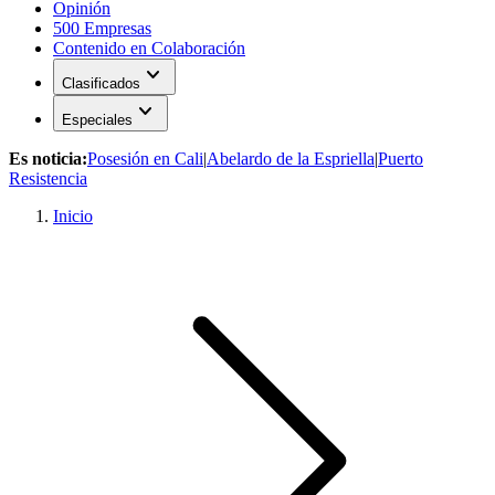
Opinión
500 Empresas
Contenido en Colaboración
expand_more
Clasificados
expand_more
Especiales
Es noticia:
Posesión en Cali
|
Abelardo de la Espriella
|
Puerto
Resistencia
Inicio