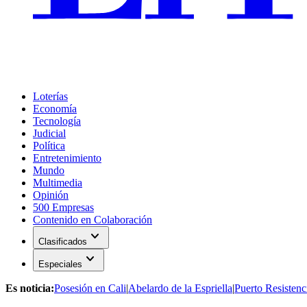
Loterías
Economía
Tecnología
Judicial
Política
Entretenimiento
Mundo
Multimedia
Opinión
500 Empresas
Contenido en Colaboración
expand_more
Clasificados
expand_more
Especiales
Es noticia:
Posesión en Cali
|
Abelardo de la Espriella
|
Puerto Resistenc