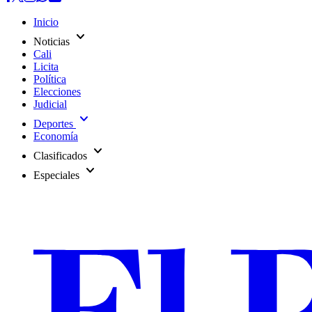
Inicio
expand_more
Noticias
Cali
Licita
Política
Elecciones
Judicial
expand_more
Deportes
Economía
expand_more
Clasificados
expand_more
Especiales