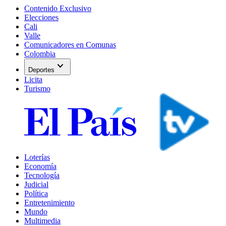
Contenido Exclusivo
Elecciones
Cali
Valle
Comunicadores en Comunas
Colombia
expand_more
Deportes
Licita
Turismo
Loterías
Economía
Tecnología
Judicial
Política
Entretenimiento
Mundo
Multimedia