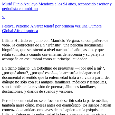
Murió Plinio Apuleyo Mendoza a los 94 años, reconocido escritor y
periodista colombiano
5
.
Festival Petronio Álvarez tendrá por primera vez una Cumbre
Global Afrodiaspórica
Liliana Hurtado es -junto con Mauricio Vergara, su compañero de
vida-, la codirectora de En ‘Tránsito’, una película documental
biográfica, que se estrenó a nivel nacional el año pasado, y que
relata su historia cuando cae enferma de leucemia y su pareja la
acompaña en ese umbral como su principal cuidador.
En dicho tránsito, un torbellino de preguntas —¿por qué a mí’?,
¿por qué ahora?, ¿por qué esto?—, la arrastró a indagar en el
documental el sentido que la enfermedad traía a su vida a partir del
diálogo no sólo con sus amigos, familiares, médicos y terapeutas,
sino también en la revisión de poemas, álbumes familiares,
ilustraciones, y diarios de sueños y visiones.
Pero el documental no se enfoca en describir solo la parte médica,
también narra cómo, meses antes del diagnóstico, los sueños habían
comenzado a anidar como aves de mal agüero en la psiquis de
Liliana. Entonces, la enfermedad la lanza a emprender un viaje a