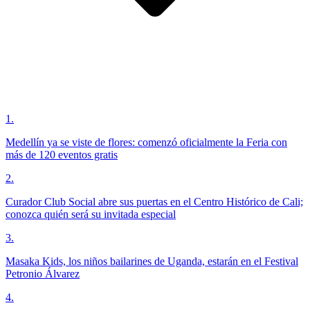
1
.
Medellín ya se viste de flores: comenzó oficialmente la Feria con
más de 120 eventos gratis
2
.
Curador Club Social abre sus puertas en el Centro Histórico de Cali;
conozca quién será su invitada especial
3
.
Masaka Kids, los niños bailarines de Uganda, estarán en el Festival
Petronio Álvarez
4
.