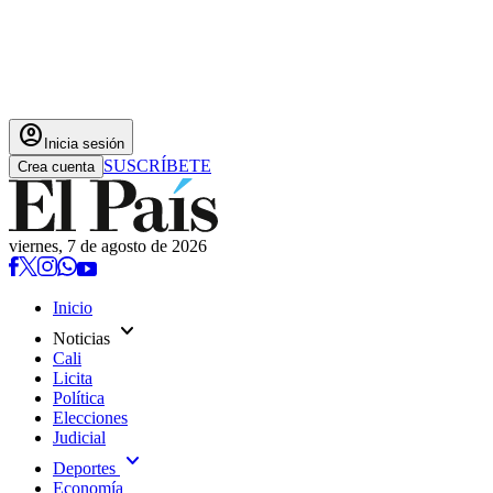
account_circle
Inicia sesión
SUSCRÍBETE
Crea cuenta
viernes, 7 de agosto de 2026
Inicio
expand_more
Noticias
Cali
Licita
Política
Elecciones
Judicial
expand_more
Deportes
Economía