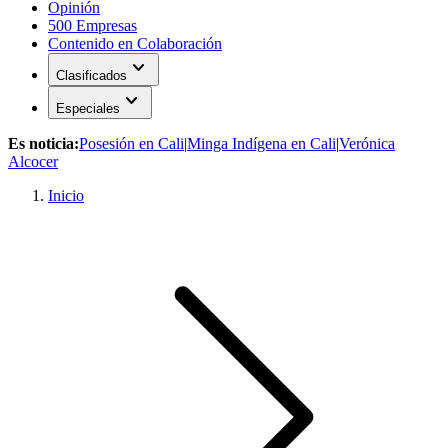
Opinión
500 Empresas
Contenido en Colaboración
expand_more
Clasificados
expand_more
Especiales
Es noticia:
Posesión en Cali
|
Minga Indígena en Cali
|
Verónica
Alcocer
Inicio