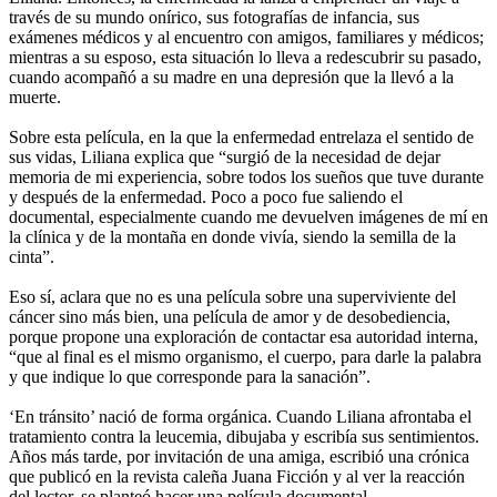
través de su mundo onírico, sus fotografías de infancia, sus
exámenes médicos y al encuentro con amigos, familiares y médicos;
mientras a su esposo, esta situación lo lleva a redescubrir su pasado,
cuando acompañó a su madre en una depresión que la llevó a la
muerte.
Sobre esta película, en la que la enfermedad entrelaza el sentido de
sus vidas, Liliana explica que “surgió de la necesidad de dejar
memoria de mi experiencia, sobre todos los sueños que tuve durante
y después de la enfermedad. Poco a poco fue saliendo el
documental, especialmente cuando me devuelven imágenes de mí en
la clínica y de la montaña en donde vivía, siendo la semilla de la
cinta”.
Eso sí, aclara que no es una película sobre una superviviente del
cáncer sino más bien, una película de amor y de desobediencia,
porque propone una exploración de contactar esa autoridad interna,
“que al final es el mismo organismo, el cuerpo, para darle la palabra
y que indique lo que corresponde para la sanación”.
‘En tránsito’ nació de forma orgánica. Cuando Liliana afrontaba el
tratamiento contra la leucemia, dibujaba y escribía sus sentimientos.
Años más tarde, por invitación de una amiga, escribió una crónica
que publicó en la revista caleña Juana Ficción y al ver la reacción
del lector, se planteó hacer una película documental.