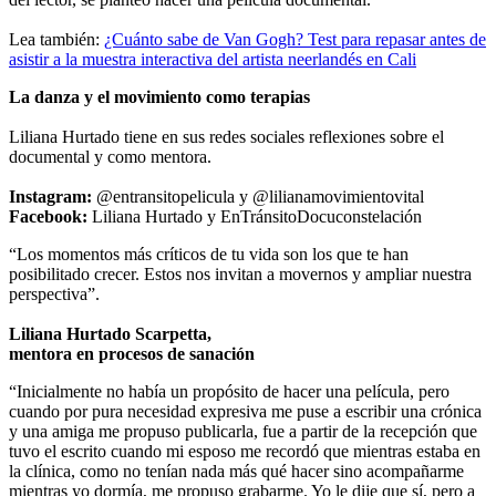
Lea también:
¿Cuánto sabe de Van Gogh? Test para repasar antes de
asistir a la muestra interactiva del artista neerlandés en Cali
La danza y el movimiento como terapias
Liliana Hurtado tiene en sus redes sociales reflexiones sobre el
documental y como mentora.
Instagram:
@entransitopelicula y @lilianamovimientovital
Facebook:
Liliana Hurtado y EnTránsitoDocuconstelación
“Los momentos más críticos de tu vida son los que te han
posibilitado crecer. Estos nos invitan a movernos y ampliar nuestra
perspectiva”.
Liliana Hurtado Scarpetta,
mentora en procesos de sanación
“Inicialmente no había un propósito de hacer una película, pero
cuando por pura necesidad expresiva me puse a escribir una crónica
y una amiga me propuso publicarla, fue a partir de la recepción que
tuvo el escrito cuando mi esposo me recordó que mientras estaba en
la clínica, como no tenían nada más qué hacer sino acompañarme
mientras yo dormía, me propuso grabarme. Yo le dije que sí, pero a