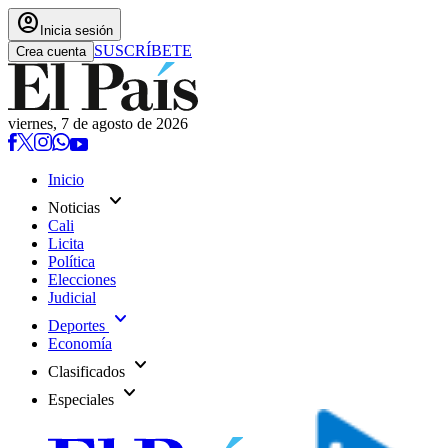
account_circle
Inicia sesión
SUSCRÍBETE
Crea cuenta
viernes, 7 de agosto de 2026
Inicio
expand_more
Noticias
Cali
Licita
Política
Elecciones
Judicial
expand_more
Deportes
Economía
expand_more
Clasificados
expand_more
Especiales