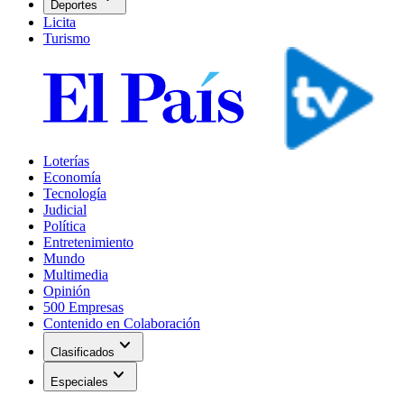
Deportes
Licita
Turismo
Loterías
Economía
Tecnología
Judicial
Política
Entretenimiento
Mundo
Multimedia
Opinión
500 Empresas
Contenido en Colaboración
expand_more
Clasificados
expand_more
Especiales