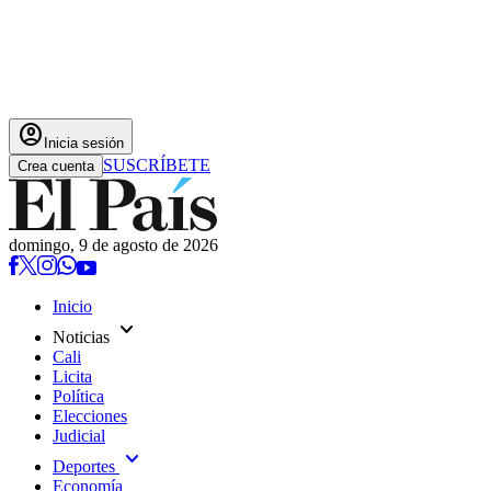
account_circle
Inicia sesión
SUSCRÍBETE
Crea cuenta
domingo, 9 de agosto de 2026
Inicio
expand_more
Noticias
Cali
Licita
Política
Elecciones
Judicial
expand_more
Deportes
Economía