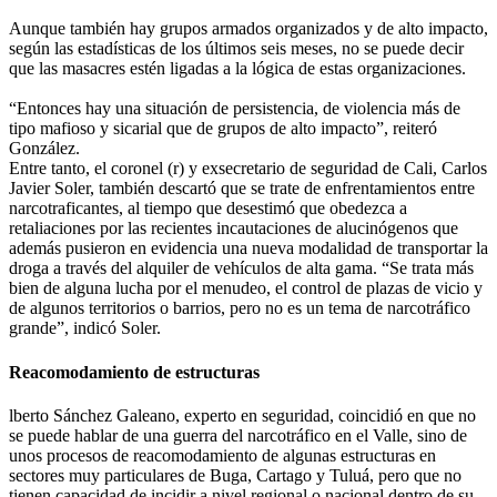
Aunque también hay grupos armados organizados y de alto impacto,
según las estadísticas de los últimos seis meses, no se puede decir
que las masacres estén ligadas a la lógica de estas organizaciones.
“Entonces hay una situación de persistencia, de violencia más de
tipo mafioso y sicarial que de grupos de alto impacto”, reiteró
González.
Entre tanto, el coronel (r) y exsecretario de seguridad de Cali, Carlos
Javier Soler, también descartó que se trate de enfrentamientos entre
narcotraficantes, al tiempo que desestimó que obedezca a
retaliaciones por las recientes incautaciones de alucinógenos que
además pusieron en evidencia una nueva modalidad de transportar la
droga a través del alquiler de vehículos de alta gama. “Se trata más
bien de alguna lucha por el menudeo, el control de plazas de vicio y
de algunos territorios o barrios, pero no es un tema de narcotráfico
grande”, indicó Soler.
Reacomodamiento de estructuras
lberto Sánchez Galeano, experto en seguridad, coincidió en que no
se puede hablar de una guerra del narcotráfico en el Valle, sino de
unos procesos de reacomodamiento de algunas estructuras en
sectores muy particulares de Buga, Cartago y Tuluá, pero que no
tienen capacidad de incidir a nivel regional o nacional dentro de su