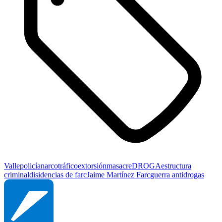
Valle
policía
narcotráfico
extorsión
masacre
DROGA
estructura
criminal
disidencias de farc
Jaime Martínez Farc
guerra antidrogas