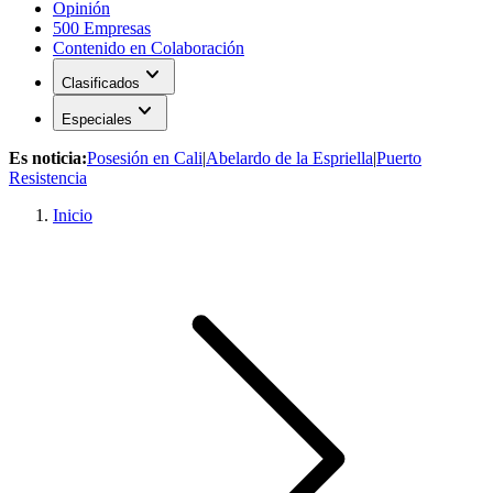
Opinión
500 Empresas
Contenido en Colaboración
expand_more
Clasificados
expand_more
Especiales
Es noticia:
Posesión en Cali
|
Abelardo de la Espriella
|
Puerto
Resistencia
Inicio