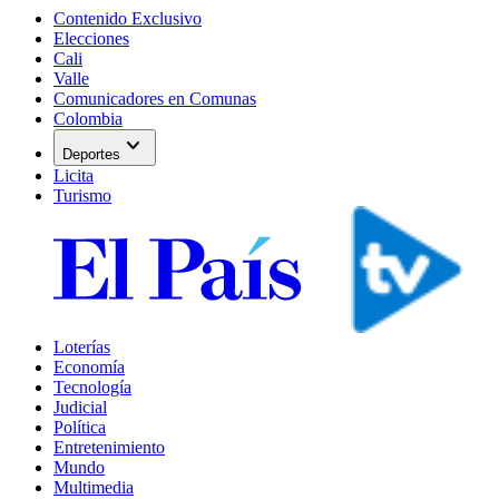
Contenido Exclusivo
Elecciones
Cali
Valle
Comunicadores en Comunas
Colombia
expand_more
Deportes
Licita
Turismo
Loterías
Economía
Tecnología
Judicial
Política
Entretenimiento
Mundo
Multimedia