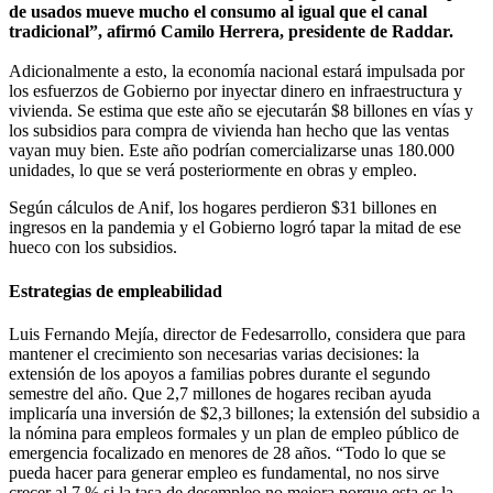
de usados mueve mucho el consumo al igual que el canal
tradicional”, afirmó Camilo Herrera, presidente de Raddar.
Adicionalmente a esto, la economía nacional estará impulsada por
los esfuerzos de Gobierno por inyectar dinero en infraestructura y
vivienda. Se estima que este año se ejecutarán $8 billones en vías y
los subsidios para compra de vivienda han hecho que las ventas
vayan muy bien. Este año podrían comercializarse unas 180.000
unidades, lo que se verá posteriormente en obras y empleo.
Según cálculos de Anif, los hogares perdieron $31 billones en
ingresos en la pandemia y el Gobierno logró tapar la mitad de ese
hueco con los subsidios.
Estrategias de empleabilidad
Luis Fernando Mejía, director de Fedesarrollo, considera que para
mantener el crecimiento son necesarias varias decisiones: la
extensión de los apoyos a familias pobres durante el segundo
semestre del año. Que 2,7 millones de hogares reciban ayuda
implicaría una inversión de $2,3 billones; la extensión del subsidio a
la nómina para empleos formales y un plan de empleo público de
emergencia focalizado en menores de 28 años. “Todo lo que se
pueda hacer para generar empleo es fundamental, no nos sirve
crecer al 7 % si la tasa de desempleo no mejora porque esta es la