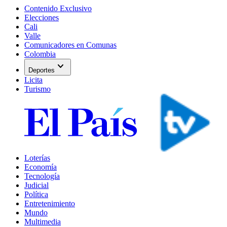
Contenido Exclusivo
Elecciones
Cali
Valle
Comunicadores en Comunas
Colombia
expand_more
Deportes
Licita
Turismo
Loterías
Economía
Tecnología
Judicial
Política
Entretenimiento
Mundo
Multimedia