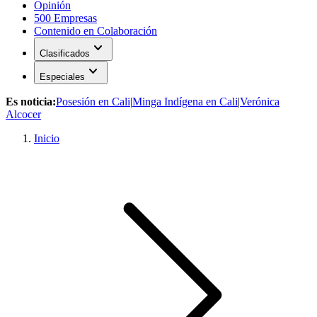
Opinión
500 Empresas
Contenido en Colaboración
expand_more
Clasificados
expand_more
Especiales
Es noticia:
Posesión en Cali
|
Minga Indígena en Cali
|
Verónica
Alcocer
Inicio