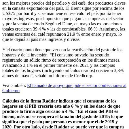
son los mejores precios del petróleo y del café, dos productos claves
en la canasta exportadora del país. El Brent sigue por encima de los
US$75 por barril y si se mantiene en ese valor el país podría tener
mayores ingresos, por impuestos que pagan las empresas del sector
y por la venta de crudo.Según el Dane, en mayo las exportaciones
totales crecieron 39,4 % y las de combustibles, 66 %. Asimismo, las
ventas externas del café repuntaron 21,9 % entre enero y mayo, lo
que le dejará al país más ingresos y divisas.
Y el cuarto punto tiene que ver con la reactivación del gasto de los
hogares y de la inversión. “El consumo privado ha seguido
registrando un sólido ritmo de recuperación en los últimos meses,
avanzando 3,1% en el primer trimestre del 2021 y las compras
totales de los hogares (incluyendo artículos usados) crecieron 3,8%
al mes de mayo”, señaló un informe de Credicorp.
Vea también:
El llamado de apoyo que pide el sector confecciones al
Gobierno
Cálculos de la firma Raddar indican que el consumo de los
hogares en el PIB crecería este año 6 % y en los datos de que
produce la firma algo cercano a 4 %. “En el caso del PIB es
bueno, más no se recupera el tamaño del gasto de 2019; lo que
significa que el gasto por persona es menor que el de 2019 y
2020. Por otro lado, desde Raddar se puede ver que la compra