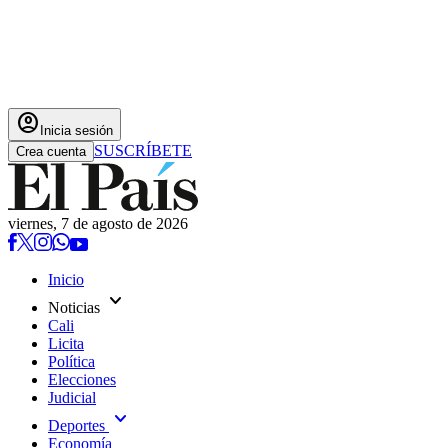
account_circle
Inicia sesión
SUSCRÍBETE
Crea cuenta
viernes, 7 de agosto de 2026
Inicio
expand_more
Noticias
Cali
Licita
Política
Elecciones
Judicial
expand_more
Deportes
Economía