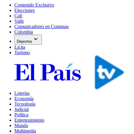
Contenido Exclusivo
Elecciones
Cali
Valle
Comunicadores en Comunas
Colombia
expand_more
Deportes
Licita
Turismo
Loterías
Economía
Tecnología
Judicial
Política
Entretenimiento
Mundo
Multimedia