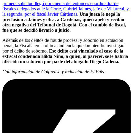
primera solicitud llegó por cuenta del entonces coordinador de
fiscales delegados ante la Corte, Gabriel Jaimes, jefe de Villarreal, y
la segunda, por el fiscal Javier Cárdenas.
Una jueza le negó la
preclusión a Jaimes y otra, a Cárdenas, quien apeló y recibió
otra negativa del Tribunal de Bogotá. Con el cambio de fiscal,
fue que se decidió llevarlo a juicio.
Además de los delitos de fraude procesal y soborno en actuación
penal, la Fiscalía en la última audiencia que también lo investigara
por el delito de soborno.
Ese delito está vinculado al caso de la
exfiscal condenada Hilda Niño, a quien, al parecer, se le habría
ofrecido un soborno por parte del abogado Diego Cadena.
Con información de Colprensa y redacción de El País.