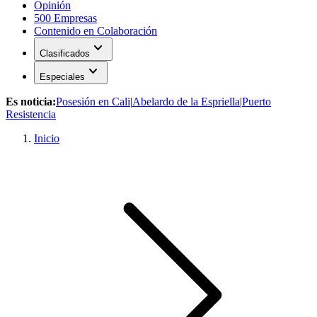
Opinión
500 Empresas
Contenido en Colaboración
expand_more
Clasificados
expand_more
Especiales
Es noticia:
Posesión en Cali
|
Abelardo de la Espriella
|
Puerto
Resistencia
Inicio