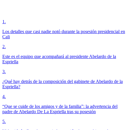
1
.
Los detalles que casi nadie notó durante la posesión presidencial en
Cali
2
.
Este es el equipo que acompañará al presidente Abelardo de la
Espriella
3
.
¿Qué hay detrás de la composición del gabinete de Abelardo de la
Espriella?
4
.
“Que se cuide de los amigos y de la familia”: la advertencia del
padre de Abelardo De La Espriella tras su posesión
5
.