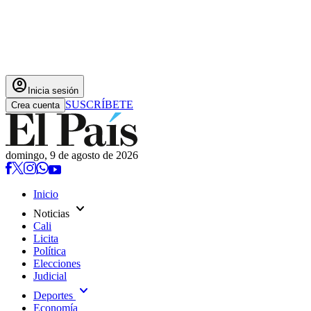
account_circle
Inicia sesión
SUSCRÍBETE
Crea cuenta
domingo, 9 de agosto de 2026
Inicio
expand_more
Noticias
Cali
Licita
Política
Elecciones
Judicial
expand_more
Deportes
Economía