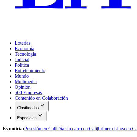
Loterías
Economía
Tecnología
Judicial
Política
Entretenimiento
Mundo
Multimedia
Opinión
500 Empresas
Contenido en Colaboración
expand_more
Clasificados
expand_more
Especiales
Es noticia:
Posesión en Cali
|
Día sin carro en Cali
|
Primera Linea en Ca