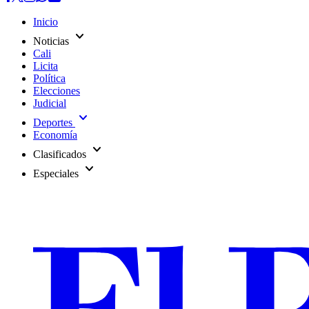
Inicio
expand_more
Noticias
Cali
Licita
Política
Elecciones
Judicial
expand_more
Deportes
Economía
expand_more
Clasificados
expand_more
Especiales