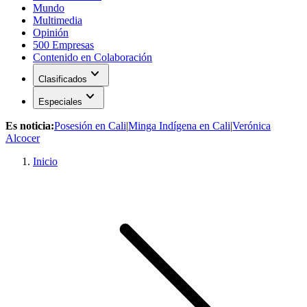
Mundo
Multimedia
Opinión
500 Empresas
Contenido en Colaboración
expand_more
Clasificados
expand_more
Especiales
Es noticia:
Posesión en Cali
|
Minga Indígena en Cali
|
Verónica
Alcocer
Inicio