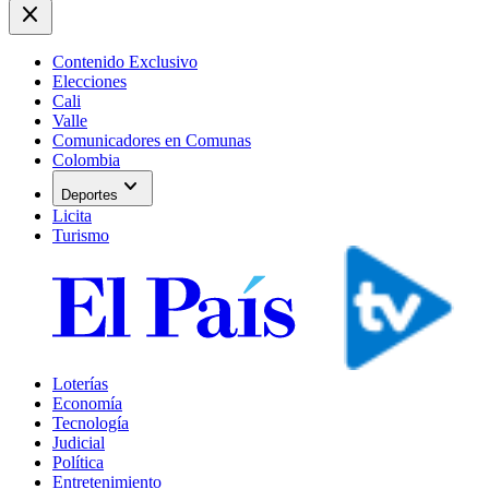
close
Contenido Exclusivo
Elecciones
Cali
Valle
Comunicadores en Comunas
Colombia
expand_more
Deportes
Licita
Turismo
Loterías
Economía
Tecnología
Judicial
Política
Entretenimiento