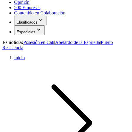
Opinión
500 Empresas
Contenido en Colaboración
expand_more
Clasificados
expand_more
Especiales
Es noticia:
Posesión en Cali
|
Abelardo de la Espriella
|
Puerto
Resistencia
Inicio