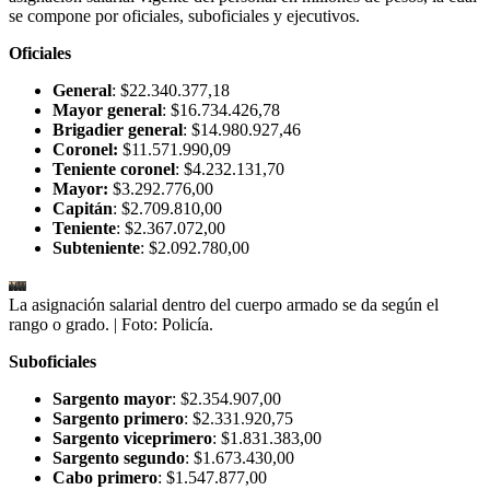
se compone por oficiales, suboficiales y ejecutivos.
Oficiales
General
: $22.340.377,18
Mayor general
: $16.734.426,78
Brigadier general
: $14.980.927,46
Coronel:
$11.571.990,09
Teniente coronel
: $4.232.131,70
Mayor:
$3.292.776,00
Capitán
: $2.709.810,00
Teniente
: $2.367.072,00
Subteniente
: $2.092.780,00
La asignación salarial dentro del cuerpo armado se da según el
rango o grado.
| Foto:
Policía.
Suboficiales
Sargento mayor
: $2.354.907,00
Sargento primero
: $2.331.920,75
Sargento viceprimero
: $1.831.383,00
Sargento segundo
: $1.673.430,00
Cabo primero
: $1.547.877,00