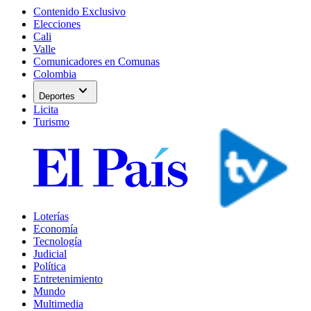
Contenido Exclusivo
Elecciones
Cali
Valle
Comunicadores en Comunas
Colombia
expand_more
Deportes
Licita
Turismo
Loterías
Economía
Tecnología
Judicial
Política
Entretenimiento
Mundo
Multimedia