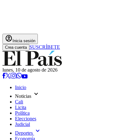
account_circle
Inicia sesión
SUSCRÍBETE
Crea cuenta
lunes, 10 de agosto de 2026
Inicio
expand_more
Noticias
Cali
Licita
Política
Elecciones
Judicial
expand_more
Deportes
Economía