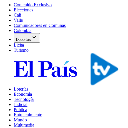
Contenido Exclusivo
Elecciones
Cali
Valle
Comunicadores en Comunas
Colombia
expand_more
Deportes
Licita
Turismo
Loterías
Economía
Tecnología
Judicial
Política
Entretenimiento
Mundo
Multimedia