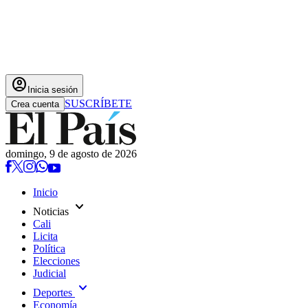
account_circle
Inicia sesión
SUSCRÍBETE
Crea cuenta
domingo, 9 de agosto de 2026
Inicio
expand_more
Noticias
Cali
Licita
Política
Elecciones
Judicial
expand_more
Deportes
Economía