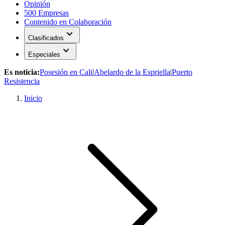
Opinión
500 Empresas
Contenido en Colaboración
expand_more
Clasificados
expand_more
Especiales
Es noticia:
Posesión en Cali
|
Abelardo de la Espriella
|
Puerto
Resistencia
Inicio