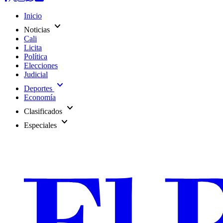
Inicio
expand_more
Noticias
Cali
Licita
Política
Elecciones
Judicial
expand_more
Deportes
Economía
expand_more
Clasificados
expand_more
Especiales