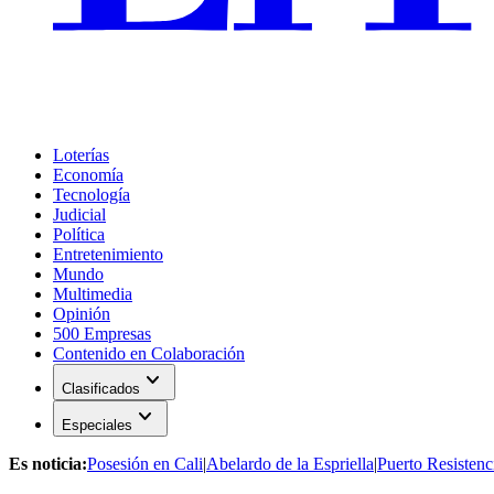
Loterías
Economía
Tecnología
Judicial
Política
Entretenimiento
Mundo
Multimedia
Opinión
500 Empresas
Contenido en Colaboración
expand_more
Clasificados
expand_more
Especiales
Es noticia:
Posesión en Cali
|
Abelardo de la Espriella
|
Puerto Resistenc