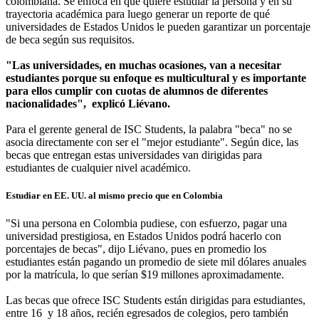
colombiana. Se enfoca en qué quiere estudiar la persona y en su
trayectoria académica para luego generar un reporte de qué
universidades de Estados Unidos le pueden garantizar un porcentaje
de beca según sus requisitos.
"Las universidades, en muchas ocasiones, van a necesitar
estudiantes porque su enfoque es multicultural y es importante
para ellos cumplir con cuotas de alumnos de diferentes
nacionalidades", explicó Liévano.
Para el gerente general de ISC Students, la palabra "beca" no se
asocia directamente con ser el "mejor estudiante". Según dice, las
becas que entregan estas universidades van dirigidas para
estudiantes de cualquier nivel académico.
Estudiar en EE. UU. al mismo precio que en Colombia
"Si una persona en Colombia pudiese, con esfuerzo, pagar una
universidad prestigiosa, en Estados Unidos podrá hacerlo con
porcentajes de becas", dijo Liévano, pues en promedio los
estudiantes están pagando un promedio de siete mil dólares anuales
por la matrícula, lo que serían $19 millones aproximadamente.
Las becas que ofrece ISC Students están dirigidas para estudiantes,
entre 16 y 18 años, recién egresados de colegios, pero también