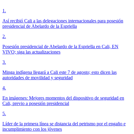
1
.
Así recibió Cali a las delegaciones internacionales para posesión
presidencial de Abelardo de la Espriella
2
.
Posesión presidencial de Abelardo de la Espriella en Cali, EN
VIVO; siga las actualizaciones
3
.
Minga indígena llegará a Cali este 7 de agosto; esto dicen las
autoridades de movilidad y seguridad
4
.
En imágenes: Mejores momentos del dispositivo de seguridad en
Cali, previo a posesión presidencial
5
.
Líder de la primera línea se distancia del petrismo por el engaño e
incumplimiento con los jóvenes