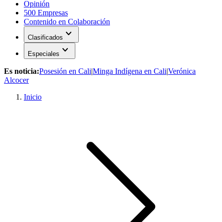
Opinión
500 Empresas
Contenido en Colaboración
expand_more
Clasificados
expand_more
Especiales
Es noticia:
Posesión en Cali
|
Minga Indígena en Cali
|
Verónica
Alcocer
Inicio