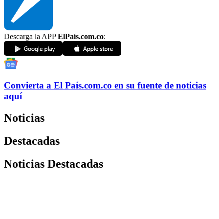
Descarga la APP
ElPaís.com.co
:
Convierta a
El País
.com.co
en su fuente de noticias
aquí
Noticias
Destacadas
Noticias Destacadas