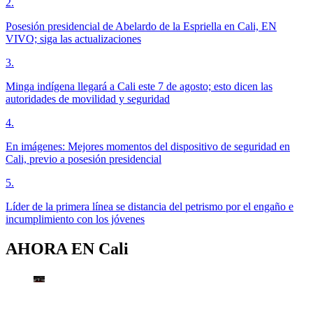
2
.
Posesión presidencial de Abelardo de la Espriella en Cali, EN
VIVO; siga las actualizaciones
3
.
Minga indígena llegará a Cali este 7 de agosto; esto dicen las
autoridades de movilidad y seguridad
4
.
En imágenes: Mejores momentos del dispositivo de seguridad en
Cali, previo a posesión presidencial
5
.
Líder de la primera línea se distancia del petrismo por el engaño e
incumplimiento con los jóvenes
AHORA EN
Cali