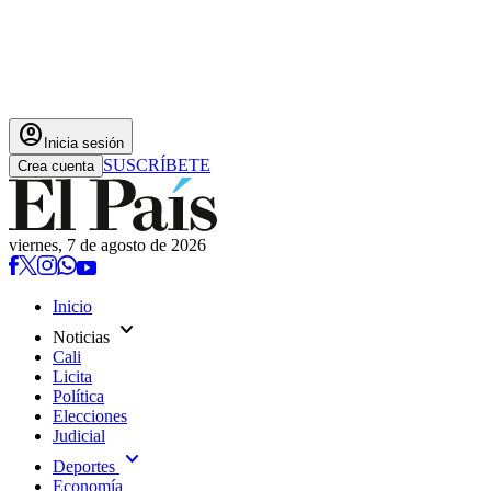
account_circle
Inicia sesión
SUSCRÍBETE
Crea cuenta
viernes, 7 de agosto de 2026
Inicio
expand_more
Noticias
Cali
Licita
Política
Elecciones
Judicial
expand_more
Deportes
Economía