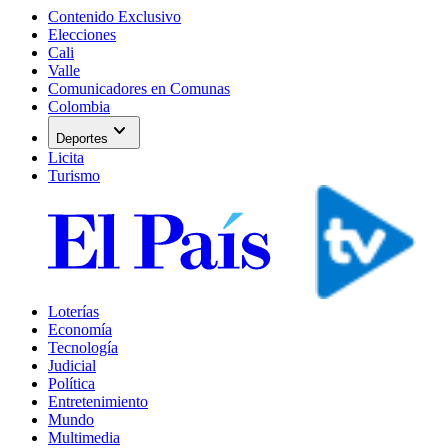
Contenido Exclusivo
Elecciones
Cali
Valle
Comunicadores en Comunas
Colombia
expand_more
Deportes
Licita
Turismo
Loterías
Economía
Tecnología
Judicial
Política
Entretenimiento
Mundo
Multimedia