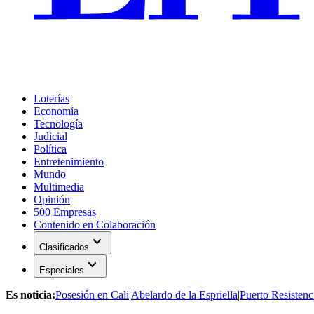
Loterías
Economía
Tecnología
Judicial
Política
Entretenimiento
Mundo
Multimedia
Opinión
500 Empresas
Contenido en Colaboración
expand_more
Clasificados
expand_more
Especiales
Es noticia:
Posesión en Cali
|
Abelardo de la Espriella
|
Puerto Resistenc