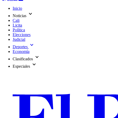
Inicio
expand_more
Noticias
Cali
Licita
Política
Elecciones
Judicial
expand_more
Deportes
Economía
expand_more
Clasificados
expand_more
Especiales