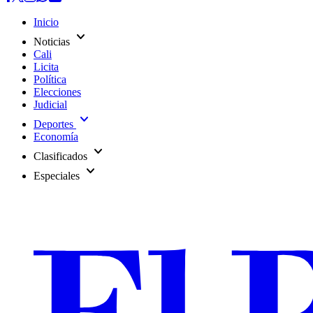
Inicio
expand_more
Noticias
Cali
Licita
Política
Elecciones
Judicial
expand_more
Deportes
Economía
expand_more
Clasificados
expand_more
Especiales