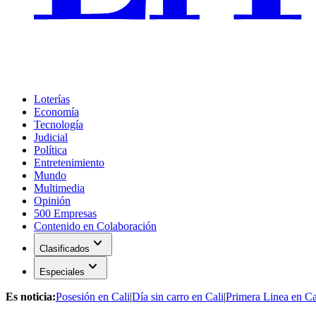
Loterías
Economía
Tecnología
Judicial
Política
Entretenimiento
Mundo
Multimedia
Opinión
500 Empresas
Contenido en Colaboración
expand_more
Clasificados
expand_more
Especiales
Es noticia:
Posesión en Cali
|
Día sin carro en Cali
|
Primera Linea en Ca