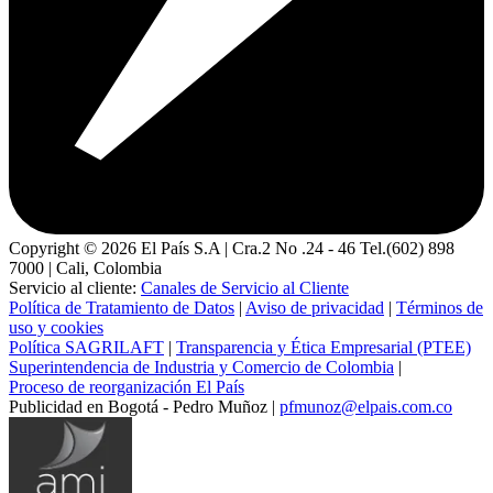
Copyright ©
2026
El País S.A | Cra.2 No .24 - 46 Tel.(602) 898
7000 | Cali, Colombia
Servicio al cliente:
Canales de Servicio al Cliente
Política de Tratamiento de Datos
|
Aviso de privacidad
|
Términos de
uso y cookies
Política SAGRILAFT
|
Transparencia y Ética Empresarial (PTEE)
Superintendencia de Industria y Comercio de Colombia
|
Proceso de reorganización El País
Publicidad en Bogotá - Pedro Muñoz |
pfmunoz@elpais.com.co