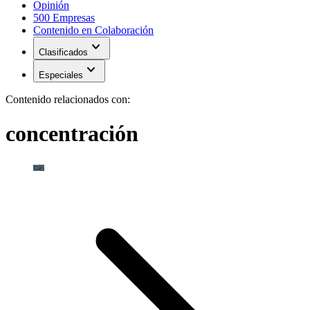
Opinión
500 Empresas
Contenido en Colaboración
expand_more
Clasificados
expand_more
Especiales
Contenido relacionados con:
concentración