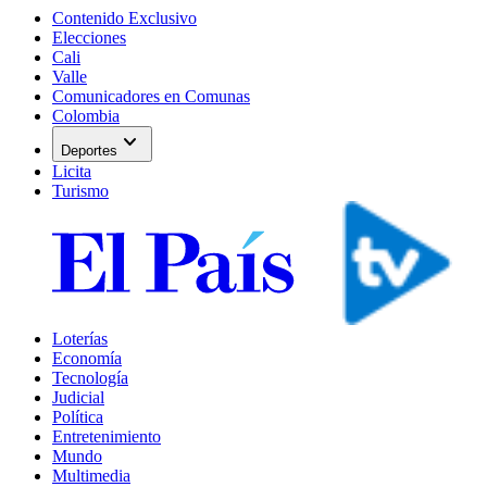
Contenido Exclusivo
Elecciones
Cali
Valle
Comunicadores en Comunas
Colombia
expand_more
Deportes
Licita
Turismo
Loterías
Economía
Tecnología
Judicial
Política
Entretenimiento
Mundo
Multimedia