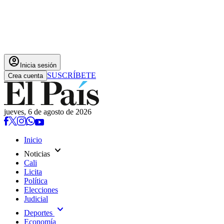
account_circle
Inicia sesión
SUSCRÍBETE
Crea cuenta
jueves, 6 de agosto de 2026
Inicio
expand_more
Noticias
Cali
Licita
Política
Elecciones
Judicial
expand_more
Deportes
Economía