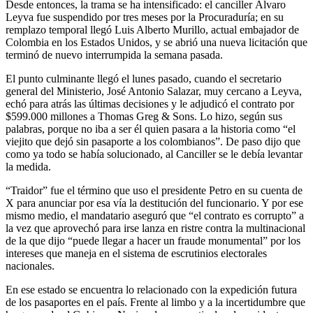
Desde entonces, la trama se ha intensificado: el canciller Álvaro
Leyva fue suspendido por tres meses por la Procuraduría; en su
remplazo temporal llegó Luis Alberto Murillo, actual embajador de
Colombia en los Estados Unidos, y se abrió una nueva licitación que
terminó de nuevo interrumpida la semana pasada.
El punto culminante llegó el lunes pasado, cuando el secretario
general del Ministerio, José Antonio Salazar, muy cercano a Leyva,
echó para atrás las últimas decisiones y le adjudicó el contrato por
$599.000 millones a Thomas Greg & Sons. Lo hizo, según sus
palabras, porque no iba a ser él quien pasara a la historia como “el
viejito que dejó sin pasaporte a los colombianos”. De paso dijo que
como ya todo se había solucionado, al Canciller se le debía levantar
la medida.
“Traidor” fue el término que uso el presidente Petro en su cuenta de
X para anunciar por esa vía la destitución del funcionario. Y por ese
mismo medio, el mandatario aseguró que “el contrato es corrupto” a
la vez que aprovechó para irse lanza en ristre contra la multinacional
de la que dijo “puede llegar a hacer un fraude monumental” por los
intereses que maneja en el sistema de escrutinios electorales
nacionales.
En ese estado se encuentra lo relacionado con la expedición futura
de los pasaportes en el país. Frente al limbo y a la incertidumbre que