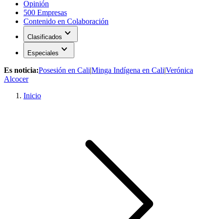
Opinión
500 Empresas
Contenido en Colaboración
expand_more
Clasificados
expand_more
Especiales
Es noticia:
Posesión en Cali
|
Minga Indígena en Cali
|
Verónica
Alcocer
Inicio