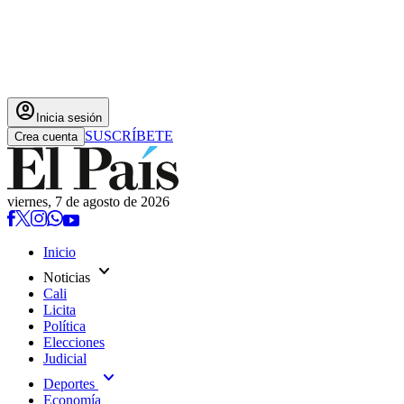
account_circle
Inicia sesión
SUSCRÍBETE
Crea cuenta
viernes, 7 de agosto de 2026
Inicio
expand_more
Noticias
Cali
Licita
Política
Elecciones
Judicial
expand_more
Deportes
Economía