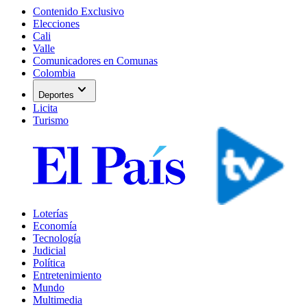
Contenido Exclusivo
Elecciones
Cali
Valle
Comunicadores en Comunas
Colombia
expand_more
Deportes
Licita
Turismo
Loterías
Economía
Tecnología
Judicial
Política
Entretenimiento
Mundo
Multimedia