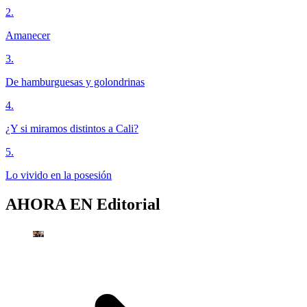
2
.
Amanecer
3
.
De hamburguesas y golondrinas
4
.
¿Y si miramos distintos a Cali?
5
.
Lo vivido en la posesión
AHORA EN
Editorial