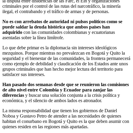
la disputa entre disidencias de las Farc, el Eln y organizaciones
criminales por el control de las rutas del narcotráfico, la minería
ilegal, el contrabando y el tráfico de armas y de personas.
No es con arrebatos de autoridad ni pulsos políticos como se
puede saldar la deuda histórica que ambos países han
adquirido
con las comunidades colombianas y ecuatorianas
asentadas sobre la línea limítrofe.
Lo que debe primar es la diplomacia sin intereses ideológicos
mezquinos. Porque mientras no prevalezcan en Bogotá y Quito la
seguridad y el bienestar de las comunidades, la frontera permanecerá
como ejemplo de debilidad y claudicación de los Estados ante unos
grupos criminales que han hecho mejor lectura del territorio para
satisfacer sus intereses.
Han pasado dos semanas desde que se reunieron las comisiones
de alto nivel entre Colombia y Ecuador para zanjar las
diferencias
y buscar una solución conjunta a la crisis política y
económica, y el silencio de ambos lados es atronador.
La misma responsabilidad que tienen los gobiernos de Daniel
Noboa y Gustavo Petro de atender a las necesidades de quienes
habitan el conurbano en Bogotá y Quito es la que deben asumir con
quienes residen en las regiones más apartadas.