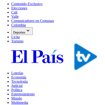
Contenido Exclusivo
Elecciones
Cali
Valle
Comunicadores en Comunas
Colombia
expand_more
Deportes
Licita
Turismo
Loterías
Economía
Tecnología
Judicial
Política
Entretenimiento
Mundo
Multimedia