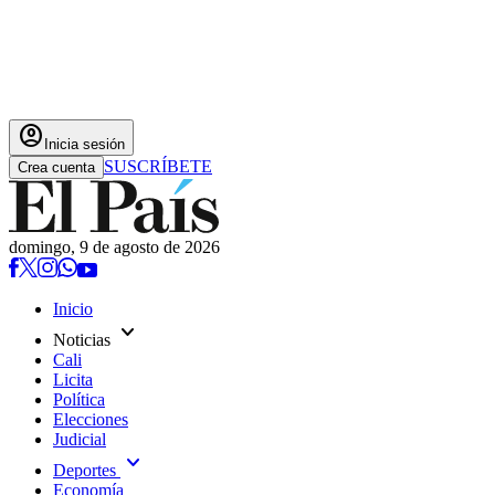
account_circle
Inicia sesión
SUSCRÍBETE
Crea cuenta
domingo, 9 de agosto de 2026
Inicio
expand_more
Noticias
Cali
Licita
Política
Elecciones
Judicial
expand_more
Deportes
Economía