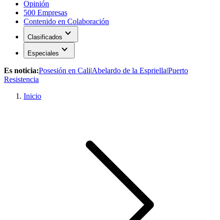
Opinión
500 Empresas
Contenido en Colaboración
expand_more
Clasificados
expand_more
Especiales
Es noticia:
Posesión en Cali
|
Abelardo de la Espriella
|
Puerto
Resistencia
Inicio