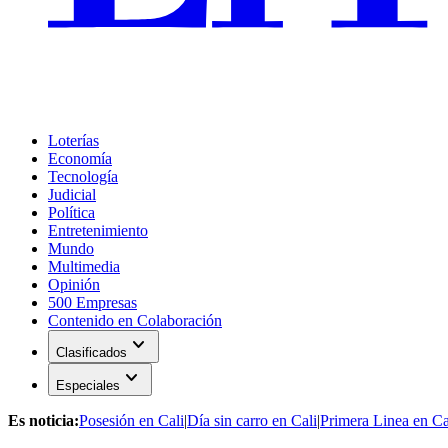
Loterías
Economía
Tecnología
Judicial
Política
Entretenimiento
Mundo
Multimedia
Opinión
500 Empresas
Contenido en Colaboración
expand_more
Clasificados
expand_more
Especiales
Es noticia:
Posesión en Cali
|
Día sin carro en Cali
|
Primera Linea en Ca