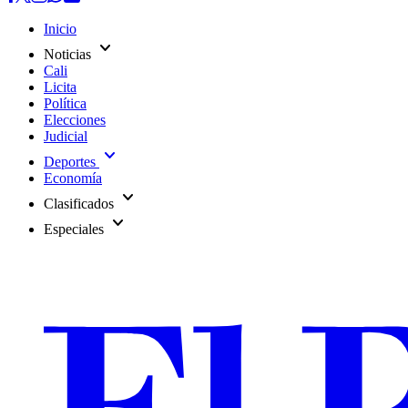
Inicio
expand_more
Noticias
Cali
Licita
Política
Elecciones
Judicial
expand_more
Deportes
Economía
expand_more
Clasificados
expand_more
Especiales