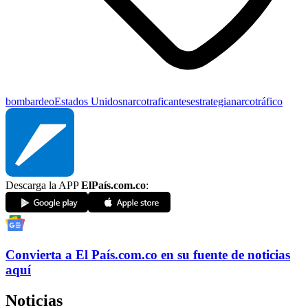
bombardeo
Estados Unidos
narcotraficantes
estrategia
narcotráfico
Descarga la APP
ElPaís.com.co
:
Convierta a
El País
.com.co
en su fuente de noticias
aquí
Noticias