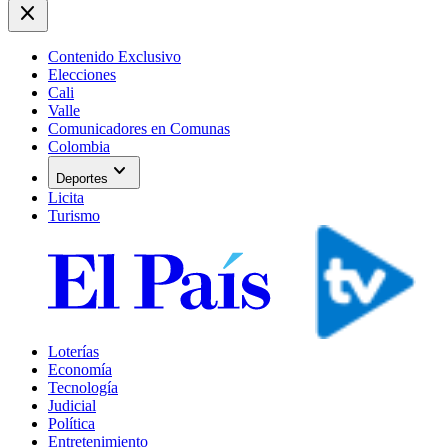
close
Contenido Exclusivo
Elecciones
Cali
Valle
Comunicadores en Comunas
Colombia
expand_more
Deportes
Licita
Turismo
Loterías
Economía
Tecnología
Judicial
Política
Entretenimiento