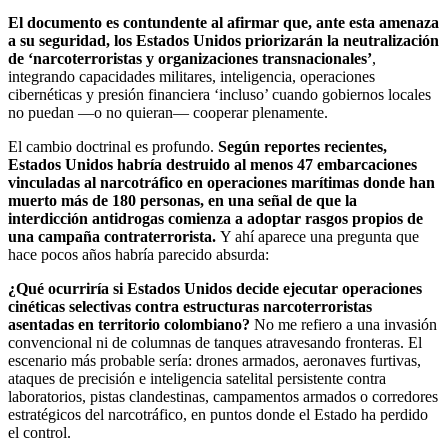
El documento es contundente al afirmar que, ante esta amenaza
a su seguridad, los Estados Unidos priorizarán la neutralización
de ‘narcoterroristas y organizaciones transnacionales’
,
integrando capacidades militares, inteligencia, operaciones
cibernéticas y presión financiera ‘incluso’ cuando gobiernos locales
no puedan —o no quieran— cooperar plenamente.
El cambio doctrinal es profundo.
Según reportes recientes,
Estados Unidos habría destruido al menos 47 embarcaciones
vinculadas al narcotráfico en operaciones marítimas donde han
muerto más de 180 personas, en una señal de que la
interdicción antidrogas comienza a adoptar rasgos propios de
una campaña contraterrorista.
Y ahí aparece una pregunta que
hace pocos años habría parecido absurda:
¿Qué ocurriría si Estados Unidos decide ejecutar operaciones
cinéticas selectivas contra estructuras narcoterroristas
asentadas en territorio colombiano?
No me refiero a una invasión
convencional ni de columnas de tanques atravesando fronteras. El
escenario más probable sería: drones armados, aeronaves furtivas,
ataques de precisión e inteligencia satelital persistente contra
laboratorios, pistas clandestinas, campamentos armados o corredores
estratégicos del narcotráfico, en puntos donde el Estado ha perdido
el control.