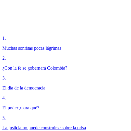
1
.
Muchas sonrisas pocas lágrimas
2
.
¿Con la fe se gobernará Colombia?
3
.
El día de la democracia
4
.
El poder ¿para qué?
5
.
La justicia no puede construirse sobre la prisa