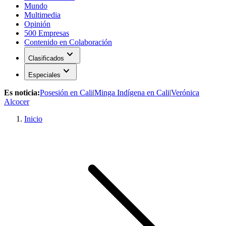
Mundo
Multimedia
Opinión
500 Empresas
Contenido en Colaboración
expand_more
Clasificados
expand_more
Especiales
Es noticia:
Posesión en Cali
|
Minga Indígena en Cali
|
Verónica
Alcocer
Inicio