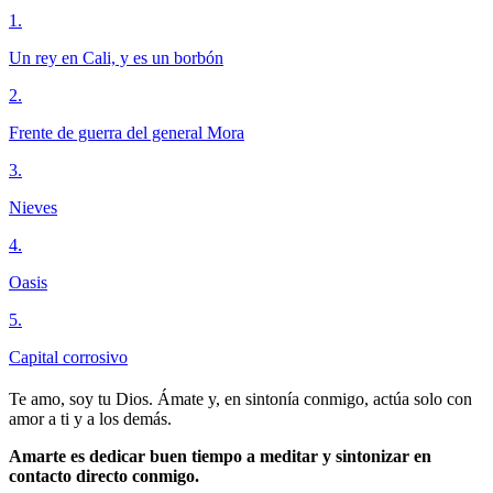
1
.
Un rey en Cali, y es un borbón
2
.
Frente de guerra del general Mora
3
.
Nieves
4
.
Oasis
5
.
Capital corrosivo
Te amo, soy tu Dios. Ámate y, en sintonía conmigo, actúa solo con
amor a ti y a los demás.
Amarte es dedicar buen tiempo a meditar y sintonizar en
contacto directo conmigo.