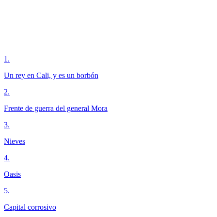
1
.
Un rey en Cali, y es un borbón
2
.
Frente de guerra del general Mora
3
.
Nieves
4
.
Oasis
5
.
Capital corrosivo