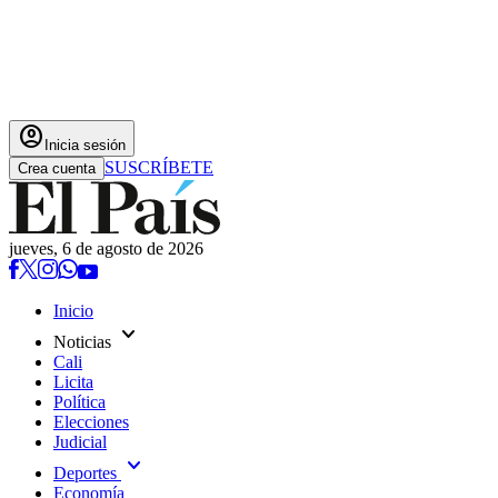
account_circle
Inicia sesión
SUSCRÍBETE
Crea cuenta
jueves, 6 de agosto de 2026
Inicio
expand_more
Noticias
Cali
Licita
Política
Elecciones
Judicial
expand_more
Deportes
Economía