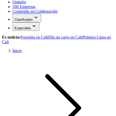
Opinión
500 Empresas
Contenido en Colaboración
expand_more
Clasificados
expand_more
Especiales
Es noticia:
Posesión en Cali
|
Día sin carro en Cali
|
Primera Linea en
Cali
Inicio