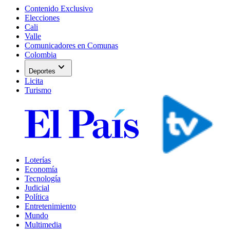
Contenido Exclusivo
Elecciones
Cali
Valle
Comunicadores en Comunas
Colombia
expand_more
Deportes
Licita
Turismo
Loterías
Economía
Tecnología
Judicial
Política
Entretenimiento
Mundo
Multimedia