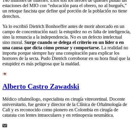
140 millones de muertes. Esos son los héroes de quienes pintan las
estaciones del MIO con “educación para el obrero, no al burgués,”
un retoque fascista que define qué porción de la población no tiene
derechos.
Ya lo escribió Dietrich Bonhoeffer antes de morir ahorcado en un
campo de concentración nazi: la estupidez no es falta de inteligencia,
sino la renuncia a la independencia. No es un defecto intelectual
sino moral.
Surge cuando se delega el criterio en un líder o en
una causa que dicta cómo pensar y comportarse.
La realidad no
importa porque siempre hay una conspiración para explicar los
horrores de la secta. Pudo Dietrich corroborar en su hora final que la
estupidez es más peligrosa que la maldad.
Alberto Castro Zawadski
Médico oftalmólogo, especialista en cirugía vitreoretinal. Docente
universitario, fue gestor y director de la Clínica de Oftalmología de
Cali y es reconocido como pionero en Colombia en cirugía de
catarata con lentes intraoculares y en retinopexia neumática.