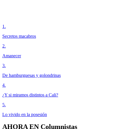
1
.
Secretos macabros
2
.
Amanecer
3
.
De hamburguesas y golondrinas
4
.
¿Y si miramos distintos a Cali?
5
.
Lo vivido en la posesión
AHORA EN
Columnistas