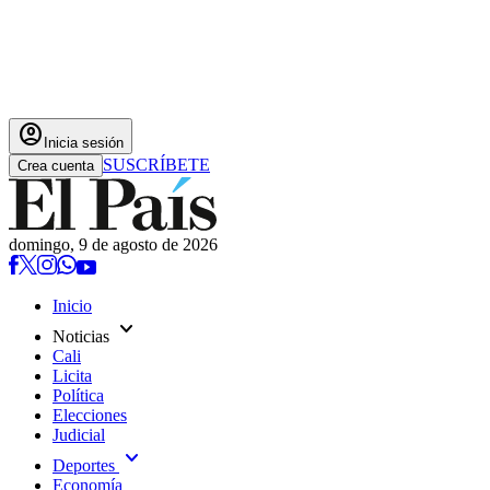
account_circle
Inicia sesión
SUSCRÍBETE
Crea cuenta
domingo, 9 de agosto de 2026
Inicio
expand_more
Noticias
Cali
Licita
Política
Elecciones
Judicial
expand_more
Deportes
Economía