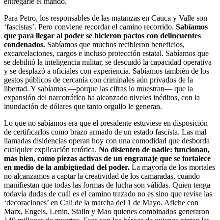
entregarle el mando.
Para Petro, los responsables de las matanzas en Cauca y Valle son
‘fascistas’. Pero conviene recordar el camino recorrido.
Sabíamos
que para llegar al poder se hicieron pactos con delincuentes
condenados.
Sabíamos que muchos recibieron beneficios,
excarcelaciones, cargos e incluso protección estatal. Sabíamos que
se debilitó la inteligencia militar, se descuidó la capacidad operativa
y se desplazó a oficiales con experiencia. Sabíamos también de los
gestos públicos de cercanía con criminales aún privados de la
libertad. Y sabíamos —porque las cifras lo muestran— que la
expansión del narcotráfico ha alcanzado niveles inéditos, con la
inundación de dólares que tanto orgullo le generan.
Lo que no sabíamos era que el presidente estuviese en disposición
de certificarlos como brazo armado de un estado fascista. Las mal
llamadas disidencias operan hoy con una comodidad que desborda
cualquier explicación retórica.
No disienten de nadie: funcionan,
más bien, como piezas activas de un engranaje que se fortalece
en medio de la ambigüedad del poder.
La mayoría de los mortales
no alcanzamos a captar la creatividad de los camaradas, cuando
manifiestan que todas las formas de lucha son válidas. Quien tenga
todavía dudas de cuál es el camino trazado no es sino que revise las
‘decoraciones’ en Cali de la marcha del 1 de Mayo. Afiche con
Marx, Engels, Lenin, Stalin y Mao quienes combinados generaron