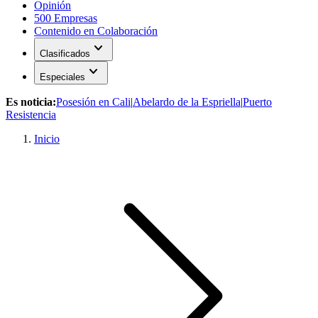
Opinión
500 Empresas
Contenido en Colaboración
expand_more
Clasificados
expand_more
Especiales
Es noticia:
Posesión en Cali
|
Abelardo de la Espriella
|
Puerto
Resistencia
Inicio