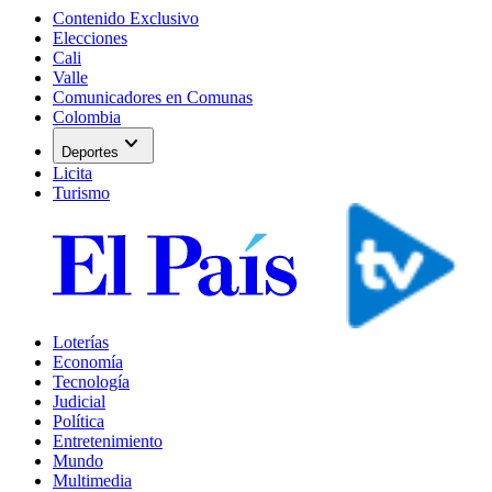
Contenido Exclusivo
Elecciones
Cali
Valle
Comunicadores en Comunas
Colombia
expand_more
Deportes
Licita
Turismo
Loterías
Economía
Tecnología
Judicial
Política
Entretenimiento
Mundo
Multimedia