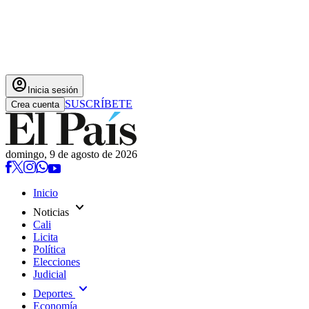
account_circle
Inicia sesión
SUSCRÍBETE
Crea cuenta
domingo, 9 de agosto de 2026
Inicio
expand_more
Noticias
Cali
Licita
Política
Elecciones
Judicial
expand_more
Deportes
Economía