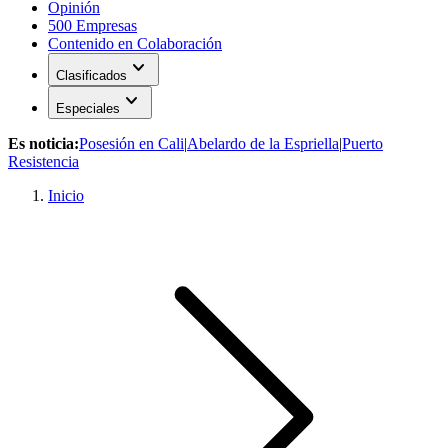
Opinión
500 Empresas
Contenido en Colaboración
expand_more
Clasificados
expand_more
Especiales
Es noticia:
Posesión en Cali
|
Abelardo de la Espriella
|
Puerto
Resistencia
Inicio