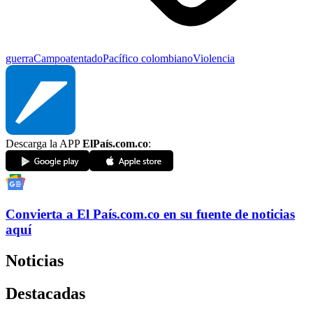
guerra
Campo
atentado
Pacífico colombiano
Violencia
Descarga la APP
ElPaís.com.co
:
Convierta a
El País
.com.co
en su fuente de noticias
aquí
Noticias
Destacadas