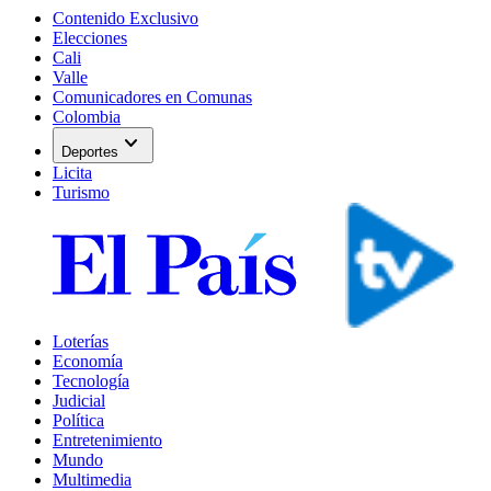
Contenido Exclusivo
Elecciones
Cali
Valle
Comunicadores en Comunas
Colombia
expand_more
Deportes
Licita
Turismo
Loterías
Economía
Tecnología
Judicial
Política
Entretenimiento
Mundo
Multimedia