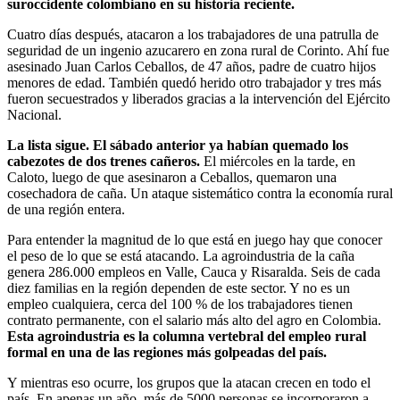
suroccidente colombiano en su historia reciente.
Cuatro días después, atacaron a los trabajadores de una patrulla de
seguridad de un ingenio azucarero en zona rural de Corinto. Ahí fue
asesinado Juan Carlos Ceballos, de 47 años, padre de cuatro hijos
menores de edad. También quedó herido otro trabajador y tres más
fueron secuestrados y liberados gracias a la intervención del Ejército
Nacional.
La lista sigue. El sábado anterior ya habían quemado los
cabezotes de dos trenes cañeros.
El miércoles en la tarde, en
Caloto, luego de que asesinaron a Ceballos, quemaron una
cosechadora de caña. Un ataque sistemático contra la economía rural
de una región entera.
Para entender la magnitud de lo que está en juego hay que conocer
el peso de lo que se está atacando. La agroindustria de la caña
genera 286.000 empleos en Valle, Cauca y Risaralda. Seis de cada
diez familias en la región dependen de este sector. Y no es un
empleo cualquiera, cerca del 100 % de los trabajadores tienen
contrato permanente, con el salario más alto del agro en Colombia.
Esta agroindustria es la columna vertebral del empleo rural
formal en una de las regiones más golpeadas del país.
Y mientras eso ocurre, los grupos que la atacan crecen en todo el
país. En apenas un año, más de 5000 personas se incorporaron a