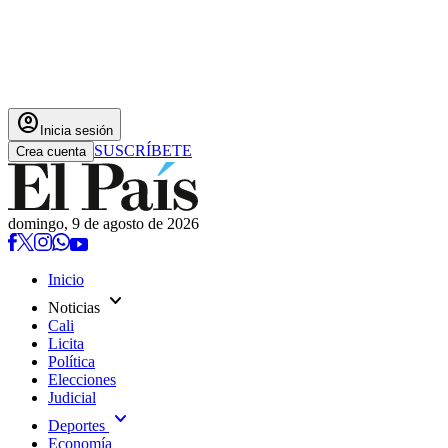
account_circle
Inicia sesión
SUSCRÍBETE
Crea cuenta
domingo, 9 de agosto de 2026
Inicio
expand_more
Noticias
Cali
Licita
Política
Elecciones
Judicial
expand_more
Deportes
Economía