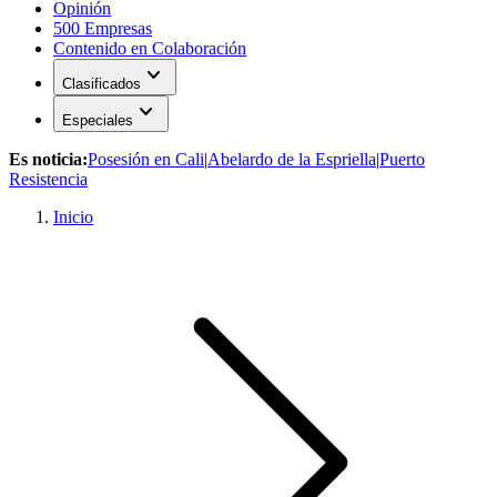
Opinión
500 Empresas
Contenido en Colaboración
expand_more
Clasificados
expand_more
Especiales
Es noticia:
Posesión en Cali
|
Abelardo de la Espriella
|
Puerto
Resistencia
Inicio