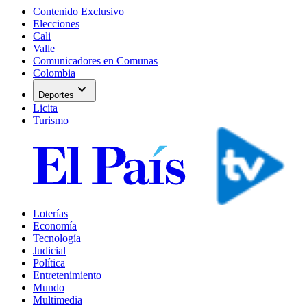
Contenido Exclusivo
Elecciones
Cali
Valle
Comunicadores en Comunas
Colombia
expand_more
Deportes
Licita
Turismo
Loterías
Economía
Tecnología
Judicial
Política
Entretenimiento
Mundo
Multimedia