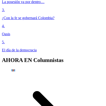
La posesión va por dentro…
3
.
¿Con la fe se gobernará Colombia?
4
.
Oasis
5
.
El día de la democracia
AHORA EN
Columnistas