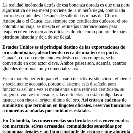
La realidad incómoda detrás de esa bonanza dorada es que una parte
significativa de ese metal proviene de la minería ilegal, controlada
por redes criminales. Después de salir de las minas del Chocó,
Antioquia o el Cauca, casi siempre con certificados dudosos, el oro
colombiano viaja, se mezcla en refinerías internacionales para
reaparecer en los mercados oficiales donde, como por arte de magia,
pierde su historia y deja de ser ilegal.
Estados Unidos es el principal destino de las exportaciones de
oro colombianas, absorbiendo cerca de una tercera parte.
Canadá, con un crecimiento explosivo en sus compras, se ha
convertido en otro actor clave. Ambos países son, además, centros
globales de refinación y comercialización.
Es un modelo perfecto para el lavado de activos: silencioso, eficiente
y socialmente aceptado, porque el sistema está diseñado para
funcionar así: una vez el metal entra a una refinería certificada, su
origen se vuelve irrelevante, y las refinerías no están obligadas a
rastrear con rigor el origen último del oro.
Así entra a cadenas de
suministro que terminan en lingotes oficiales, reservas bancarias
o monedas acuñadas por entidades estatales.
En Colombia, las consecuencias son brutales: ríos envenenados
con mercurio, selvas arrasadas, comunidades sometidas por
economías ilegales y un flujo constante de recursos que alimenta