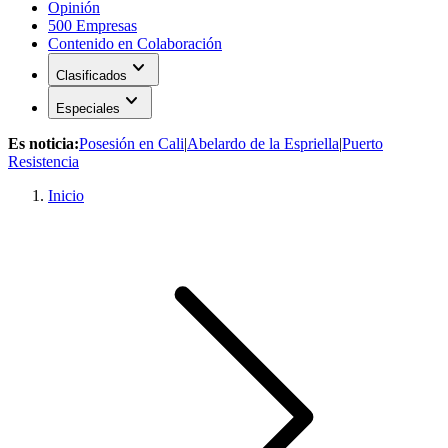
Opinión
500 Empresas
Contenido en Colaboración
expand_more
Clasificados
expand_more
Especiales
Es noticia:
Posesión en Cali
|
Abelardo de la Espriella
|
Puerto
Resistencia
Inicio