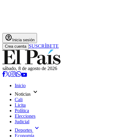
account_circle
Inicia sesión
SUSCRÍBETE
Crea cuenta
sábado, 8 de agosto de 2026
Inicio
expand_more
Noticias
Cali
Licita
Política
Elecciones
Judicial
expand_more
Deportes
Economía