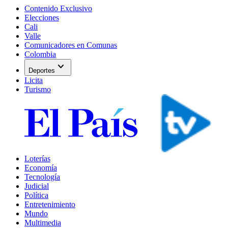
Contenido Exclusivo
Elecciones
Cali
Valle
Comunicadores en Comunas
Colombia
expand_more
Deportes
Licita
Turismo
Loterías
Economía
Tecnología
Judicial
Política
Entretenimiento
Mundo
Multimedia