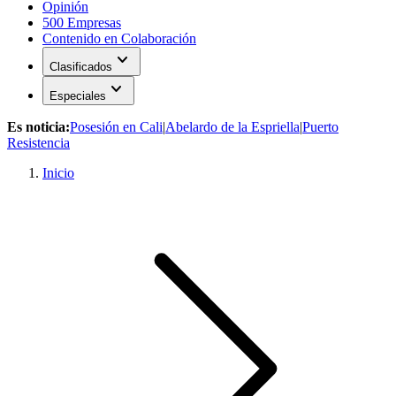
Opinión
500 Empresas
Contenido en Colaboración
expand_more
Clasificados
expand_more
Especiales
Es noticia:
Posesión en Cali
|
Abelardo de la Espriella
|
Puerto
Resistencia
Inicio