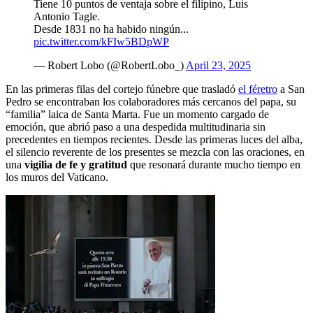
Tiene 10 puntos de ventaja sobre el filipino, Luis
Antonio Tagle.
Desde 1831 no ha habido ningún...
pic.twitter.com/kFIw5BDpWP
— Robert Lobo (@RobertLobo_)
April 23, 2025
En las primeras filas del cortejo fúnebre que trasladó
el féretro
a San
Pedro se encontraban los colaboradores más cercanos del papa, su
“familia” laica de Santa Marta. Fue un momento cargado de
emoción, que abrió paso a una despedida multitudinaria sin
precedentes en tiempos recientes. Desde las primeras luces del alba,
el silencio reverente de los presentes se mezcla con las oraciones, en
una
vigilia de fe y gratitud
que resonará durante mucho tiempo en
los muros del Vaticano.