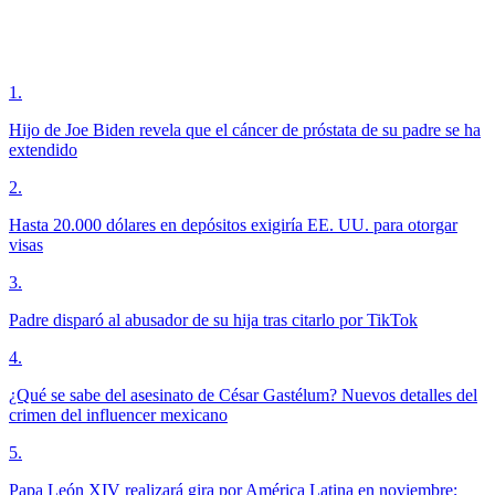
1
.
Hijo de Joe Biden revela que el cáncer de próstata de su padre se ha
extendido
2
.
Hasta 20.000 dólares en depósitos exigiría EE. UU. para otorgar
visas
3
.
Padre disparó al abusador de su hija tras citarlo por TikTok
4
.
¿Qué se sabe del asesinato de César Gastélum? Nuevos detalles del
crimen del influencer mexicano
5
.
Papa León XIV realizará gira por América Latina en noviembre;