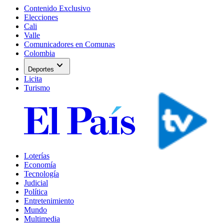
Contenido Exclusivo
Elecciones
Cali
Valle
Comunicadores en Comunas
Colombia
expand_more
Deportes
Licita
Turismo
Loterías
Economía
Tecnología
Judicial
Política
Entretenimiento
Mundo
Multimedia