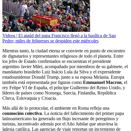
Videos | El ataúd del papa Francisco llegó a la basílica de San
Pedro; miles de feligreses se despiden este miércoles
Mientras tanto, la ciudad eterna se convierte en punto de encuentro
de dignatarios y representantes religiosos de todo el planeta. Entre
los jefes de Estado confirmados se encuentran el presidente
argentino Javier Milei, acompañado por miembros de su gabinete, el
mandatario brasileño Luiz Inácio Lula da Silva y el expresidente
estadounidense Donald Trump, junto a su esposa Melania. Europa
también está representada por figuras como
Emmanuel Macron
, el
rey Felipe VI de España, el príncipe Guillermo del Reino Unido, y
líderes de países como Noruega, Suecia, Finlandia, República
Checa, Eslovaquia y Croacia.
Más allá de lo protocolar, el ambiente en Roma refleja una
conmoción colectiva
. La noticia del fallecimiento del primer papa
latinoamericano ha generado un flujo incesante de peregrinos y
turistas, incentivado además por el Año Jubilar que atraviesa la
Iglesia católica. Las agencias de viaje reportan un incremento de