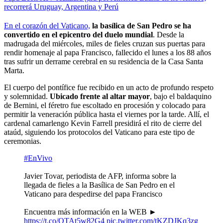
recorrerá Uruguay, Argentina y Perú
En el corazón del Vaticano,
la basílica de San Pedro se ha
convertido en el epicentro del duelo mundial
. Desde la
madrugada del miércoles, miles de fieles cruzan sus puertas para
rendir homenaje al papa Francisco, fallecido el lunes a los 88 años
tras sufrir un derrame cerebral en su residencia de la Casa Santa
Marta.
El cuerpo del pontífice fue recibido en un acto de profundo respeto
y solemnidad.
Ubicado frente al altar mayor
, bajo el baldaquino
de Bernini, el féretro fue escoltado en procesión y colocado para
permitir la veneración pública hasta el viernes por la tarde. Allí, el
cardenal camarlengo Kevin Farrell presidirá el rito de cierre del
ataúd, siguiendo los protocolos del Vaticano para este tipo de
ceremonias.
#EnVivo
Javier Tovar, periodista de AFP, informa sobre la
llegada de fieles a la Basílica de San Pedro en el
Vaticano para despedirse del papa Francisco
Encuentra más información en la WEB ►
https://t.co/QTAt5w82G4
pic.twitter.com/tKZDJKq3zg