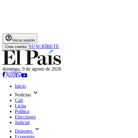
account_circle
Inicia sesión
SUSCRÍBETE
Crea cuenta
domingo, 9 de agosto de 2026
Inicio
expand_more
Noticias
Cali
Licita
Política
Elecciones
Judicial
expand_more
Deportes
Economía