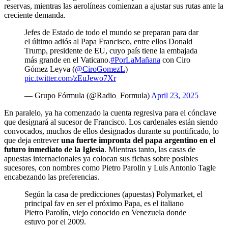
reservas, mientras las aerolíneas comienzan a ajustar sus rutas ante la
creciente demanda.
Jefes de Estado de todo el mundo se preparan para dar
el último adiós al Papa Francisco, entre ellos Donald
Trump, presidente de EU, cuyo país tiene la embajada
más grande en el Vaticano.
#PorLaMañana
con Ciro
Gómez Leyva (
@CiroGomezL
)
pic.twitter.com/zEuJewo7Xr
— Grupo Fórmula (@Radio_Formula)
April 23, 2025
En paralelo, ya ha comenzado la cuenta regresiva para el cónclave
que designará al sucesor de Francisco. Los cardenales están siendo
convocados, muchos de ellos designados durante su pontificado, lo
que deja entrever
una fuerte impronta del papa argentino en el
futuro inmediato de la Iglesia
. Mientras tanto, las casas de
apuestas internacionales ya colocan sus fichas sobre posibles
sucesores, con nombres como Pietro Parolin y Luis Antonio Tagle
encabezando las preferencias.
Según la casa de predicciones (apuestas) Polymarket, el
principal fav en ser el próximo Papa, es el italiano
Pietro Parolín, viejo conocido en Venezuela donde
estuvo por el 2009.