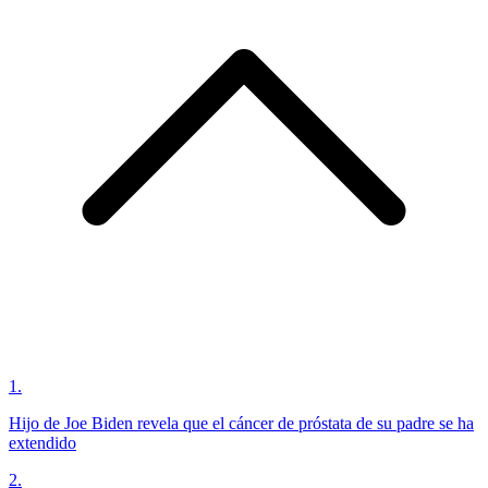
1
.
Hijo de Joe Biden revela que el cáncer de próstata de su padre se ha
extendido
2
.