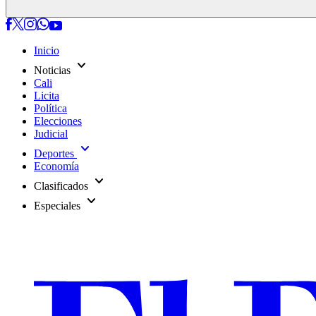
Inicio
expand_more
Noticias
Cali
Licita
Política
Elecciones
Judicial
expand_more
Deportes
Economía
expand_more
Clasificados
expand_more
Especiales