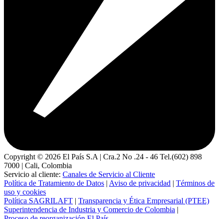
Copyright ©
2026
El País S.A | Cra.2 No .24 - 46 Tel.(602) 898
7000 | Cali, Colombia
Servicio al cliente:
Canales de Servicio al Cliente
Política de Tratamiento de Datos
|
Aviso de privacidad
|
Términos de
uso y cookies
Política SAGRILAFT
|
Transparencia y Ética Empresarial (PTEE)
Superintendencia de Industria y Comercio de Colombia
|
Proceso de reorganización El País