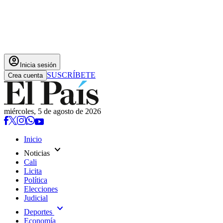
account_circle
Inicia sesión
SUSCRÍBETE
Crea cuenta
miércoles, 5 de agosto de 2026
Inicio
expand_more
Noticias
Cali
Licita
Política
Elecciones
Judicial
expand_more
Deportes
Economía