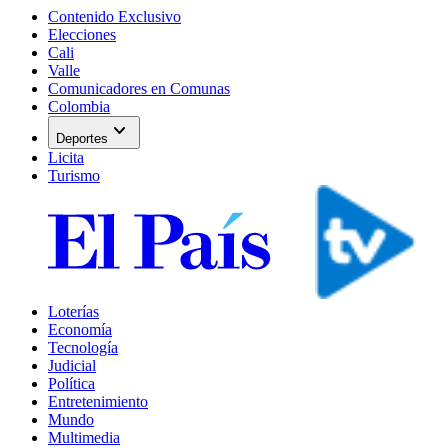
Contenido Exclusivo
Elecciones
Cali
Valle
Comunicadores en Comunas
Colombia
expand_more
Deportes
Licita
Turismo
Loterías
Economía
Tecnología
Judicial
Política
Entretenimiento
Mundo
Multimedia