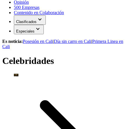
Opinión
500 Empresas
Contenido en Colaboración
expand_more
Clasificados
expand_more
Especiales
Es noticia:
Posesión en Cali
|
Día sin carro en Cali
|
Primera Linea en
Cali
Celebridades