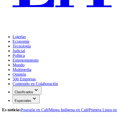
Loterías
Economía
Tecnología
Judicial
Política
Entretenimiento
Mundo
Multimedia
Opinión
500 Empresas
Contenido en Colaboración
expand_more
Clasificados
expand_more
Especiales
Es noticia:
Posesión en Cali
|
Minga Indígena en Cali
|
Primera Linea en