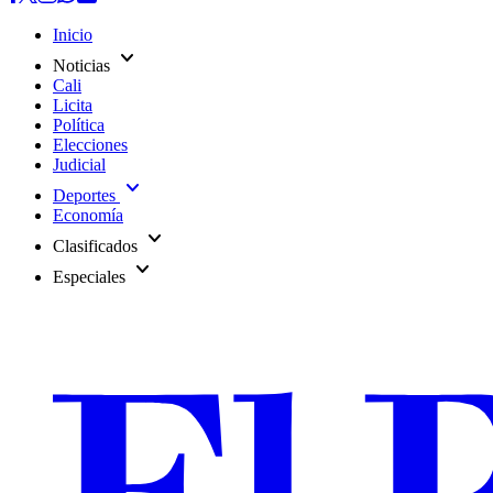
Inicio
expand_more
Noticias
Cali
Licita
Política
Elecciones
Judicial
expand_more
Deportes
Economía
expand_more
Clasificados
expand_more
Especiales