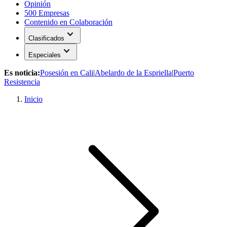
Opinión
500 Empresas
Contenido en Colaboración
expand_more
Clasificados
expand_more
Especiales
Es noticia:
Posesión en Cali
|
Abelardo de la Espriella
|
Puerto
Resistencia
Inicio