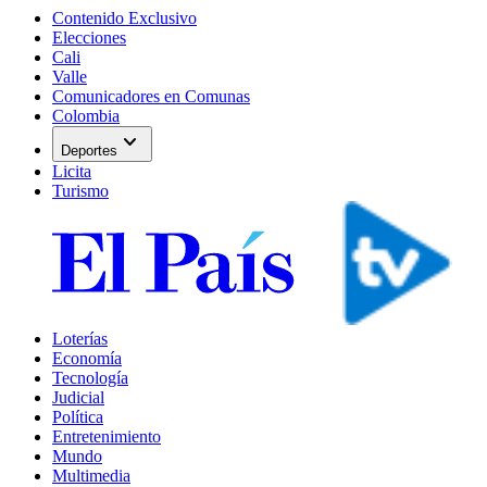
Contenido Exclusivo
Elecciones
Cali
Valle
Comunicadores en Comunas
Colombia
expand_more
Deportes
Licita
Turismo
Loterías
Economía
Tecnología
Judicial
Política
Entretenimiento
Mundo
Multimedia