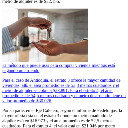
metro de alquiler es de $32.156.
El método que puede usar para comprar vivienda mientras está
pagando un arriendo
Para el caso de Antioquia, el estrato 3 ofrece la mayor cantidad de
viviendas; allí, el área promedio es de 53,3 metros cuadrados y el
metro de alquiler se cobra a $23.891. Para el estrato 4, el área
promedio es de 54,5 metros cuadrado y el metro de arriendo tiene un
valor promedio de $30.026.
Por su parte, en el Eje Cafetero, según el informe de Fedelonjas, la
mayor oferta está en el estrato 3 donde un metro cuadrado de
alquiler está en $16.973 y el área promedio es de 52,5 metros
cuadrados. Para el estrato 4, el valor está en $21.046 por metro