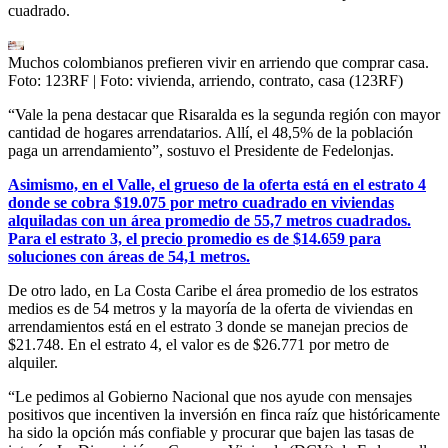
cuadrado.
Muchos colombianos prefieren vivir en arriendo que comprar casa.
Foto: 123RF
| Foto:
vivienda, arriendo, contrato, casa (123RF)
“Vale la pena destacar que Risaralda es la segunda región con mayor
cantidad de hogares arrendatarios. Allí, el 48,5% de la población
paga un arrendamiento”, sostuvo el Presidente de Fedelonjas.
Asimismo, en el Valle, el grueso de la oferta está en el estrato 4
donde se cobra $19.075 por metro cuadrado en viviendas
alquiladas con un área promedio de 55,7 metros cuadrados.
Para el estrato 3, el precio promedio es de $14.659 para
soluciones con áreas de 54,1 metros.
De otro lado, en La Costa Caribe el área promedio de los estratos
medios es de 54 metros y la mayoría de la oferta de viviendas en
arrendamientos está en el estrato 3 donde se manejan precios de
$21.748. En el estrato 4, el valor es de $26.771 por metro de
alquiler.
“Le pedimos al Gobierno Nacional que nos ayude con mensajes
positivos que incentiven la inversión en finca raíz que históricamente
ha sido la opción más confiable y procurar que bajen las tasas de