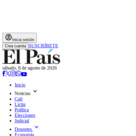
account_circle
Inicia sesión
SUSCRÍBETE
Crea cuenta
sábado, 8 de agosto de 2026
Inicio
expand_more
Noticias
Cali
Licita
Política
Elecciones
Judicial
expand_more
Deportes
Economía