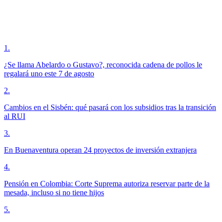
1
.
¿Se llama Abelardo o Gustavo?, reconocida cadena de pollos le
regalará uno este 7 de agosto
2
.
Cambios en el Sisbén: qué pasará con los subsidios tras la transición
al RUI
3
.
En Buenaventura operan 24 proyectos de inversión extranjera
4
.
Pensión en Colombia: Corte Suprema autoriza reservar parte de la
mesada, incluso si no tiene hijos
5
.