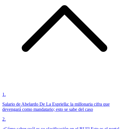
1
.
Salario de Abelardo De La Espriella: la millonaria cifra que
devengará como mandatario; esto se sabe del caso
2
.
¿Cómo saber cuál es su clasificación en el RUI? Este es el portal