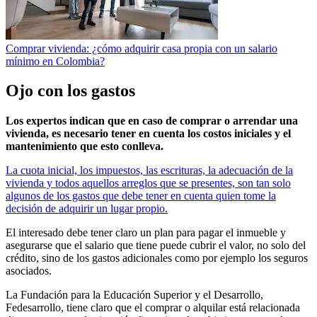
Comprar vivienda: ¿cómo adquirir casa propia con un salario
mínimo en Colombia?
Ojo con los gastos
Los expertos indican que en caso de comprar o arrendar una
vivienda, es necesario tener en cuenta los costos iniciales y el
mantenimiento que esto conlleva.
La cuota inicial, los impuestos, las escrituras, la adecuación de la
vivienda y todos aquellos arreglos que se presentes, son tan solo
algunos de los gastos que debe tener en cuenta quien tome la
decisión de adquirir un lugar propio.
El interesado debe tener claro un plan para pagar el inmueble y
asegurarse que el salario que tiene puede cubrir el valor, no solo del
crédito, sino de los gastos adicionales como por ejemplo los seguros
asociados.
La Fundación para la Educación Superior y el Desarrollo,
Fedesarrollo, tiene claro que el comprar o alquilar está relacionada