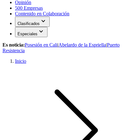
Opinión
500 Empresas
Contenido en Colaboración
expand_more
Clasificados
expand_more
Especiales
Es noticia:
Posesión en Cali
|
Abelardo de la Espriella
|
Puerto
Resistencia
Inicio