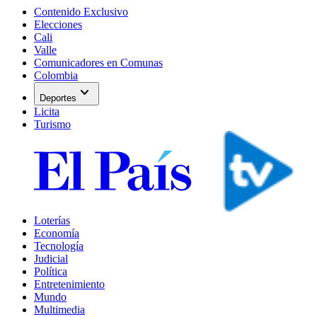
Contenido Exclusivo
Elecciones
Cali
Valle
Comunicadores en Comunas
Colombia
expand_more
Deportes
Licita
Turismo
Loterías
Economía
Tecnología
Judicial
Política
Entretenimiento
Mundo
Multimedia