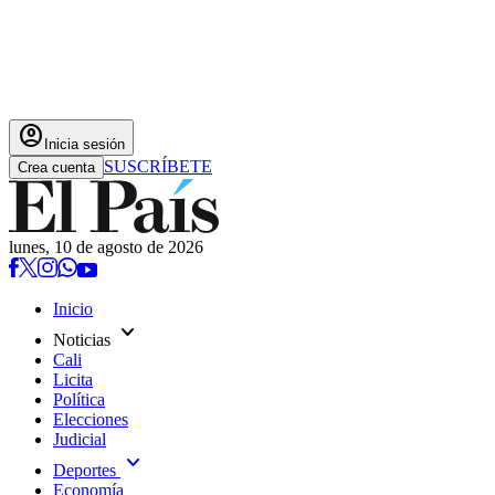
account_circle
Inicia sesión
SUSCRÍBETE
Crea cuenta
lunes, 10 de agosto de 2026
Inicio
expand_more
Noticias
Cali
Licita
Política
Elecciones
Judicial
expand_more
Deportes
Economía