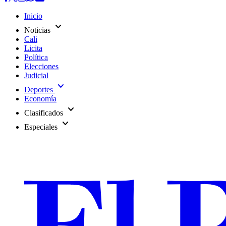
Inicio
expand_more
Noticias
Cali
Licita
Política
Elecciones
Judicial
expand_more
Deportes
Economía
expand_more
Clasificados
expand_more
Especiales