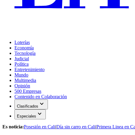
Loterías
Economía
Tecnología
Judicial
Política
Entretenimiento
Mundo
Multimedia
Opinión
500 Empresas
Contenido en Colaboración
expand_more
Clasificados
expand_more
Especiales
Es noticia:
Posesión en Cali
|
Día sin carro en Cali
|
Primera Linea en Ca