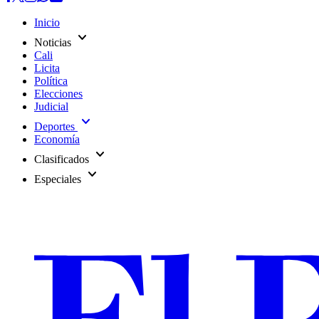
Inicio
expand_more
Noticias
Cali
Licita
Política
Elecciones
Judicial
expand_more
Deportes
Economía
expand_more
Clasificados
expand_more
Especiales