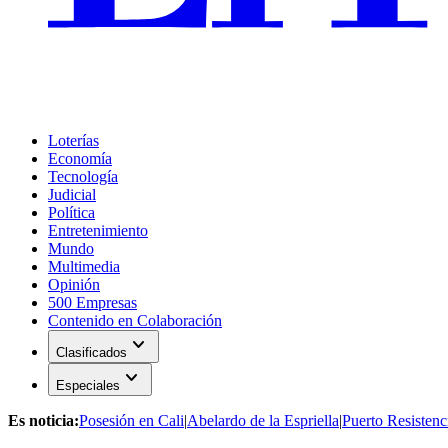
Loterías
Economía
Tecnología
Judicial
Política
Entretenimiento
Mundo
Multimedia
Opinión
500 Empresas
Contenido en Colaboración
expand_more
Clasificados
expand_more
Especiales
Es noticia:
Posesión en Cali
|
Abelardo de la Espriella
|
Puerto Resistenc