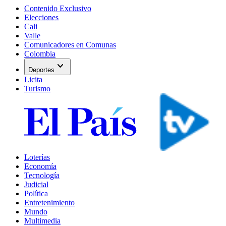
Contenido Exclusivo
Elecciones
Cali
Valle
Comunicadores en Comunas
Colombia
expand_more
Deportes
Licita
Turismo
Loterías
Economía
Tecnología
Judicial
Política
Entretenimiento
Mundo
Multimedia