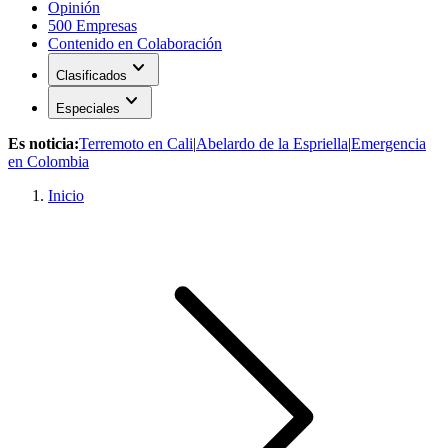
Opinión
500 Empresas
Contenido en Colaboración
expand_more
Clasificados
expand_more
Especiales
Es noticia:
Terremoto en Cali
|
Abelardo de la Espriella
|
Emergencia
en Colombia
Inicio