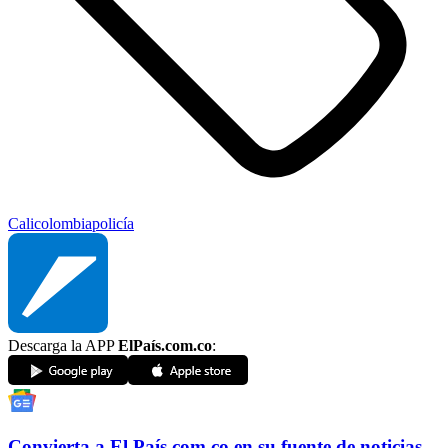
Cali
colombia
policía
Descarga la APP
ElPaís.com.co
:
Convierta a
El País
.com.co
en su fuente de noticias