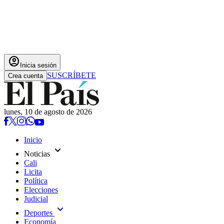
account_circle
Inicia sesión
SUSCRÍBETE
Crea cuenta
lunes, 10 de agosto de 2026
Inicio
expand_more
Noticias
Cali
Licita
Política
Elecciones
Judicial
expand_more
Deportes
Economía