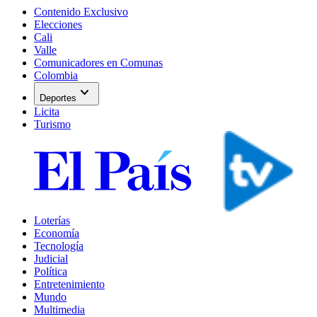
Contenido Exclusivo
Elecciones
Cali
Valle
Comunicadores en Comunas
Colombia
expand_more
Deportes
Licita
Turismo
Loterías
Economía
Tecnología
Judicial
Política
Entretenimiento
Mundo
Multimedia