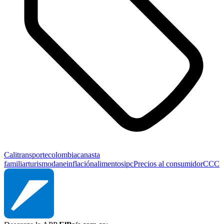
Cali
transporte
colombia
canasta
familiar
turismo
dane
inflación
alimentos
ipc
Precios al consumidor
CCC