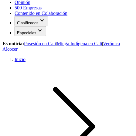
Opinión
500 Empresas
Contenido en Colaboración
expand_more
Clasificados
expand_more
Especiales
Es noticia:
Posesión en Cali
|
Minga Indígena en Cali
|
Verónica
Alcocer
Inicio