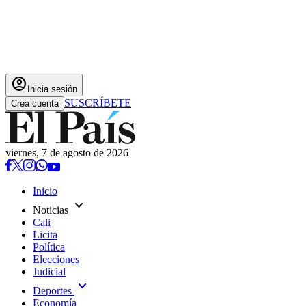
account_circle
Inicia sesión
SUSCRÍBETE
Crea cuenta
viernes, 7 de agosto de 2026
Inicio
expand_more
Noticias
Cali
Licita
Política
Elecciones
Judicial
expand_more
Deportes
Economía