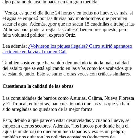
algo para no dejarse impactar en tan gran medida.
“Venga, es que el día tiene 24 horas y en todas no llueve, es más, si
el agua se empozó por las lluvias hay motobombas que permiten
sacar el agua. Además, ¿por qué no sacan 15 cuadrillas a trabajar las
24 horas para poder arreglar las calles? Tienen presupuesto, pero
falta voluntad política”, expresó Ortiz.
Lea además:
¿Volvieron los piques ilegales? Carro sufrió aparatoso
accidente en la vía al mar en Cali
También sostuvo que ha venido denunciado tanto la mala calidad
del asfalto que se está aplicando en las vías como los acabados que
se están dejando. Esto se sumó a otras voces con críticas similares.
Cuestionan la calidad de las obras
Las comunidades de barrios como Asturias, Calima, Nueva Floresta
y El Troncal, entre otras, han cuestionado que las vías que ya han
sido arregladas no quedaron de la mejor forma.
Esto, debido a que parecen estar desniveladas y cuando llueve, se
empozan ciertos sectores. Además, “los huecos por donde baja el
agua (sumideros) no quedaron bien tapados y eso es un peligro,
también nos quitaron los policías acostados (reductores de