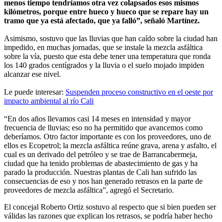
menos tiempo tendríamos otra vez colapsados esos mismos
kilómetros, porque entre hueco y hueco que se repare hay un
tramo que ya está afectado, que ya falló”, señaló Martínez.
Asimismo, sostuvo que las lluvias que han caído sobre la ciudad han
impedido, en muchas jornadas, que se instale la mezcla asfáltica
sobre la vía, puesto que esta debe tener una temperatura que ronda
los 140 grados centígrados y la lluvia o el suelo mojado impiden
alcanzar ese nivel.
Le puede interesar:
Suspenden proceso constructivo en el oeste por
impacto ambiental al río Cali
“En dos años llevamos casi 14 meses en intensidad y mayor
frecuencia de lluvias; eso no ha permitido que avancemos como
deberíamos. Otro factor importante es con los proveedores, uno de
ellos es Ecopetrol; la mezcla asfáltica reúne grava, arena y asfalto, el
cual es un derivado del petróleo y se trae de Barrancabermeja,
ciudad que ha tenido problemas de abastecimiento de gas y ha
parado la producción. Nuestras plantas de Cali han sufrido las
consecuencias de eso y nos han generado retrasos en la parte de
proveedores de mezcla asfáltica”, agregó el Secretario.
El concejal Roberto Ortiz sostuvo al respecto que si bien pueden ser
válidas las razones que explican los retrasos, se podría haber hecho