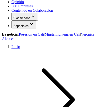
Opinión
500 Empresas
Contenido en Colaboración
expand_more
Clasificados
expand_more
Especiales
Es noticia:
Posesión en Cali
|
Minga Indígena en Cali
|
Verónica
Alcocer
Inicio