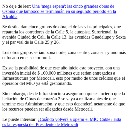
No deje de leer:
Una 'mega espera': las cinco grandes obras de
Ospina que tampoco se terminarán en su segundo periodo en la
Alcaldía
Se destinarían cinco grupos de obra, el de las vías principales, que
repararía los corredores de la Calle 5, la autopista Suroriental, la
avenida Ciudad de Cali, la Calle 13, las avenidas Guadalupe y Sexta
y el par vial de la Calle 25 y 26.
Los otros grupos serían: zona norte, zona centro, zona sur y uno más
enfocado en el sector rural.
Existe la posibilidad de que este año inicie este proyecto, con una
inversión inicial de $ 100.000 millones que serían entregados a
Infraestructura por Metrocali, esto por medio de unos créditos que el
operador del MÍO ya está gestionando.
Sin embargo, desde Infraestructura aseguraron que es incierto que la
licitación de Obras de corazón 2 se vaya a realizar antes de que
termine esta Administración, y que esto dependerá netamente de que
los recursos puedan ser allegados desde Metrocali.
Le puede interesar:
¿Cuándo volverá a operar el MÍO Cable? Esta
es la respuesta del Presidente de Metrocali