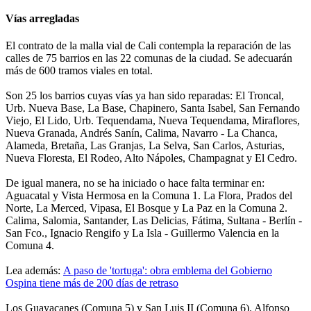
Vías arregladas
El contrato de la malla vial de Cali contempla la reparación de las
calles de 75 barrios en las 22 comunas de la ciudad. Se adecuarán
más de 600 tramos viales en total.
Son 25 los barrios cuyas vías ya han sido reparadas: El Troncal,
Urb. Nueva Base, La Base, Chapinero, Santa Isabel, San Fernando
Viejo, El Lido, Urb. Tequendama, Nueva Tequendama, Miraflores,
Nueva Granada, Andrés Sanín, Calima, Navarro - La Chanca,
Alameda, Bretaña, Las Granjas, La Selva, San Carlos, Asturias,
Nueva Floresta, El Rodeo, Alto Nápoles, Champagnat y El Cedro.
De igual manera, no se ha iniciado o hace falta terminar en:
Aguacatal y Vista Hermosa en la Comuna 1. La Flora, Prados del
Norte, La Merced, Vipasa, El Bosque y La Paz en la Comuna 2.
Calima, Salomia, Santander, Las Delicias, Fátima, Sultana - Berlín -
San Fco., Ignacio Rengifo y La Isla - Guillermo Valencia en la
Comuna 4.
Lea además:
A paso de 'tortuga': obra emblema del Gobierno
Ospina tiene más de 200 días de retraso
Los Guayacanes (Comuna 5) y San Luis II (Comuna 6). Alfonso