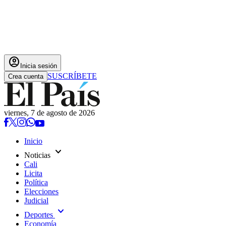
account_circle
Inicia sesión
SUSCRÍBETE
Crea cuenta
viernes, 7 de agosto de 2026
Inicio
expand_more
Noticias
Cali
Licita
Política
Elecciones
Judicial
expand_more
Deportes
Economía