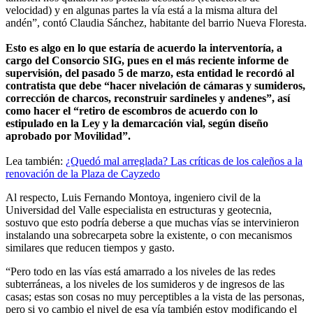
velocidad) y en algunas partes la vía está a la misma altura del
andén”, contó Claudia Sánchez, habitante del barrio Nueva Floresta.
Esto es algo en lo que estaría de acuerdo la interventoría, a
cargo del Consorcio SIG, pues en el más reciente informe de
supervisión, del pasado 5 de marzo, esta entidad le recordó al
contratista que debe “hacer nivelación de cámaras y sumideros,
corrección de charcos, reconstruir sardineles y andenes”, así
como hacer el “retiro de escombros de acuerdo con lo
estipulado en la Ley y la demarcación vial, según diseño
aprobado por Movilidad”.
Lea también:
¿Quedó mal arreglada? Las críticas de los caleños a la
renovación de la Plaza de Cayzedo
Al respecto, Luis Fernando Montoya, ingeniero civil de la
Universidad del Valle especialista en estructuras y geotecnia,
sostuvo que esto podría deberse a que muchas vías se intervinieron
instalando una sobrecarpeta sobre la existente, o con mecanismos
similares que reducen tiempos y gasto.
“Pero todo en las vías está amarrado a los niveles de las redes
subterráneas, a los niveles de los sumideros y de ingresos de las
casas; estas son cosas no muy perceptibles a la vista de las personas,
pero si yo cambio el nivel de esa vía también estoy modificando el