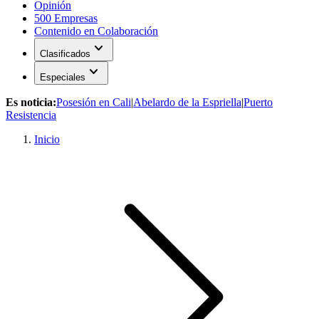
Opinión
500 Empresas
Contenido en Colaboración
expand_more
Clasificados
expand_more
Especiales
Es noticia:
Posesión en Cali
|
Abelardo de la Espriella
|
Puerto
Resistencia
Inicio