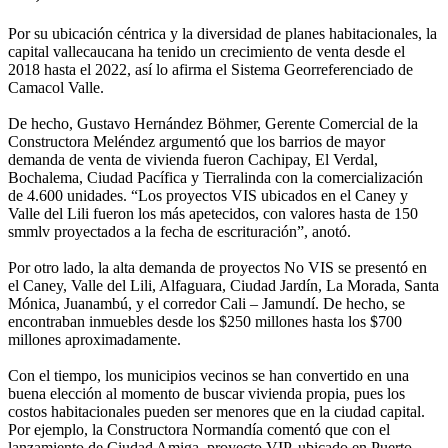
Por su ubicación céntrica y la diversidad de planes habitacionales, la
capital vallecaucana ha tenido un crecimiento de venta desde el
2018 hasta el 2022, así lo afirma el Sistema Georreferenciado de
Camacol Valle.
De hecho, Gustavo Hernández Böhmer, Gerente Comercial de la
Constructora Meléndez argumentó que los barrios de mayor
demanda de venta de vivienda fueron Cachipay, El Verdal,
Bochalema, Ciudad Pacífica y Tierralinda con la comercialización
de 4.600 unidades. “Los proyectos VIS ubicados en el Caney y
Valle del Lili fueron los más apetecidos, con valores hasta de 150
smmlv proyectados a la fecha de escrituración”, anotó.
Por otro lado, la alta demanda de proyectos No VIS se presentó en
el Caney, Valle del Lili, Alfaguara, Ciudad Jardín, La Morada, Santa
Mónica, Juanambú, y el corredor Cali – Jamundí. De hecho, se
encontraban inmuebles desde los $250 millones hasta los $700
millones aproximadamente.
Con el tiempo, los municipios vecinos se han convertido en una
buena elección al momento de buscar vivienda propia, pues los
costos habitacionales pueden ser menores que en la ciudad capital.
Por ejemplo, la Constructora Normandía comentó que con el
lanzamiento de Ciudad Amiga, proyecto VIP, ubicado en Puerto