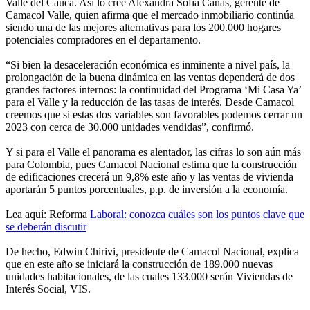
Valle del Cauca. Así lo cree Alexandra Sofía Cañas, gerente de
Camacol Valle, quien afirma que el mercado inmobiliario continúa
siendo una de las mejores alternativas para los 200.000 hogares
potenciales compradores en el departamento.
“Si bien la desaceleración económica es inminente a nivel país, la
prolongación de la buena dinámica en las ventas dependerá de dos
grandes factores internos: la continuidad del Programa ‘Mi Casa Ya’
para el Valle y la reducción de las tasas de interés. Desde Camacol
creemos que si estas dos variables son favorables podemos cerrar un
2023 con cerca de 30.000 unidades vendidas”, confirmó.
Y si para el Valle el panorama es alentador, las cifras lo son aún más
para Colombia, pues Camacol Nacional estima que la construcción
de edificaciones crecerá un 9,8% este año y las ventas de vivienda
aportarán 5 puntos porcentuales, p.p. de inversión a la economía.
Lea aquí: Reforma
Laboral: conozca cuáles son los puntos clave que
se deberán discutir
De hecho, Edwin Chirivi, presidente de Camacol Nacional, explica
que en este año se iniciará la construcción de 189.000 nuevas
unidades habitacionales, de las cuales 133.000 serán Viviendas de
Interés Social, VIS.