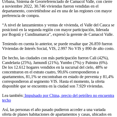
Urbana, Sistema de Georreferenciado de Camacol Valle, con cierre
a noviembre 2022, 30.746 viviendas fueron vendidas en el
departamento, convirtiéndose así en una de las regiones con mayor
preferencia de compra.
“A nivel de lanzamientos y ventas de vivienda, el Valle del Cauca se
posicionó en la segunda región con mayor participación, liderada
por Bogotá y Cundinamarca”, expresó la gerente de Camacol Valle.
Teniendo en cuenta lo anterior, se puede resaltar que 26.859 fueron
Viviendas de Interés Social, VIS, 2.997 No VIS y 890 de alto costo.
De hecho, las ciudades con más participación fueron Cali (42%),
Candelaria (25%), Jamundí (21%), Yumbo (7%) y Palmira (6%).
De los 12.612 hogares vendidos en la sucursal del cielo, 48% se
concentraron en el estrato cuatro, 99,6% correspondieron a
apartamentos, 81,1% se encontraban en estado de preventa y 81,4%
correspondieron al segmento VIS. Hasta el momento, la oferta
disponible que se encuentra en la ciudad son 7.929 viviendas.
Lea también:
Impulsado por China, precio del petróleo no encuentra
techo
Así, las personas el año pasado pudieron acceder a una variada
oferta de planes habitaciones de apartamentos y casas, ubicados en