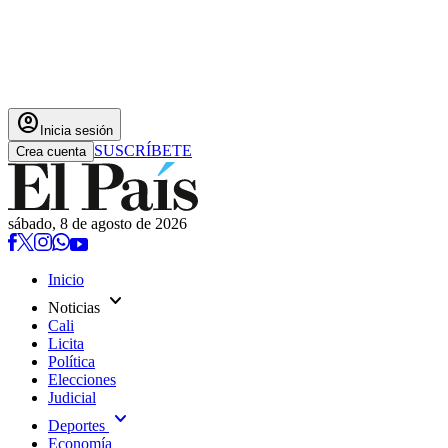
account_circle
Inicia sesión
SUSCRÍBETE
Crea cuenta
sábado, 8 de agosto de 2026
Inicio
expand_more
Noticias
Cali
Licita
Política
Elecciones
Judicial
expand_more
Deportes
Economía