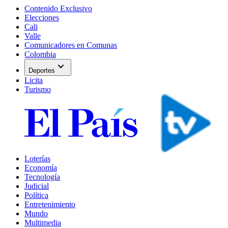
Contenido Exclusivo
Elecciones
Cali
Valle
Comunicadores en Comunas
Colombia
expand_more
Deportes
Licita
Turismo
Loterías
Economía
Tecnología
Judicial
Política
Entretenimiento
Mundo
Multimedia